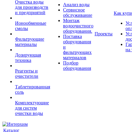
Очистка воды
Анализ воды
для производств
Сервисное
и предприятий
Как куп
обслуживание
Монтаж
Ионообменные
Ус
водоочистного
смолы
оп
оборудования.
Проекты
Ус
Поставка
Фильтрующие
до
оборудования
материалы
Га
и
на 
фильтрующих
Дозирующая
материалов
техника
Подбор
оборудования
Реагенты и
очистители
Таблетированная
соль
Комплектующие
для систем
очистки воды
Каталог