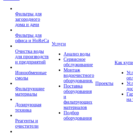
Фильтры для
загородного
дома и дачи
Фильтры для
офиса и HoReCa
Услуги
Очистка воды
Анализ воды
для производств
Сервисное
и предприятий
Как куп
обслуживание
Монтаж
Ионообменные
Ус
водоочистного
смолы
оп
оборудования.
Проекты
Ус
Поставка
Фильтрующие
до
оборудования
материалы
Га
и
на 
фильтрующих
Дозирующая
материалов
техника
Подбор
оборудования
Реагенты и
очистители