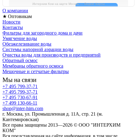
Интерхим Ком на карте Москвы — Яндекс Карты
О компании
★ Оптовикам
Новости
Контакты
Фильтры для загородного дома и дачи
Умягчение воды
Обезжелезивание воды
Системы напорной аэрации воды
Очистка воды для производств и предприятий
Обратный осмос
Мембраны обратного осмоса
Мешочные и сетчатые фильтры
Мы на связи
+7 495 799-37-71
+7 495 799-37-71
+7 495 730-67-91
+7 499 130-66-11
shop@inter-him.com
г. Москва, ул. Промышленная д. 11А, стр. 21 (м.
Кантемировская)
Все права защищены 2013—2026 © OOO "ИНТЕРХИМ
КОМ"
Вся представленная на сайте информация, в том числе