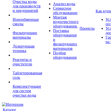
Очистка воды
Анализ воды
для производств
Сервисное
и предприятий
Как куп
обслуживание
Монтаж
Ионообменные
Ус
водоочистного
смолы
оп
оборудования.
Проекты
Ус
Поставка
Фильтрующие
до
оборудования
материалы
Га
и
на 
фильтрующих
Дозирующая
материалов
техника
Подбор
оборудования
Реагенты и
очистители
Таблетированная
соль
Комплектующие
для систем
очистки воды
Каталог