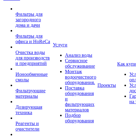
Фильтры для
загородного
дома и дачи
Фильтры для
офиса и HoReCa
Услуги
Очистка воды
Анализ воды
для производств
Сервисное
и предприятий
Как куп
обслуживание
Монтаж
Ионообменные
Ус
водоочистного
смолы
оп
оборудования.
Проекты
Ус
Поставка
Фильтрующие
до
оборудования
материалы
Га
и
на 
фильтрующих
Дозирующая
материалов
техника
Подбор
оборудования
Реагенты и
очистители