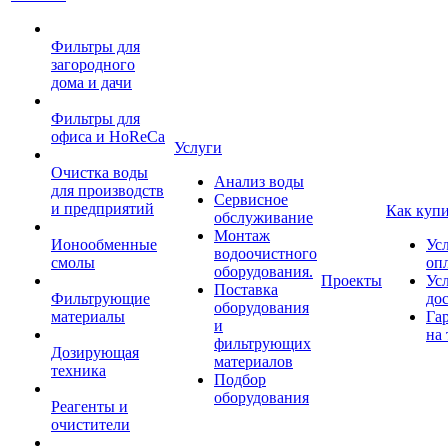
Фильтры для
загородного
дома и дачи
Фильтры для
офиса и HoReCa
Услуги
Очистка воды
Анализ воды
для производств
Сервисное
и предприятий
Как куп
обслуживание
Монтаж
Ионообменные
Ус
водоочистного
смолы
оп
оборудования.
Проекты
Ус
Поставка
Фильтрующие
до
оборудования
материалы
Га
и
на 
фильтрующих
Дозирующая
материалов
техника
Подбор
оборудования
Реагенты и
очистители