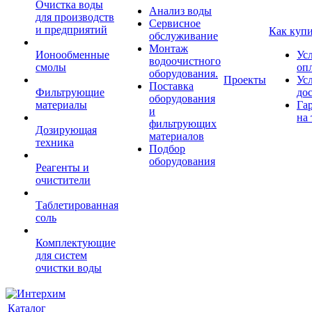
Очистка воды
Анализ воды
для производств
Сервисное
и предприятий
Как куп
обслуживание
Монтаж
Ионообменные
Ус
водоочистного
смолы
оп
оборудования.
Проекты
Ус
Поставка
Фильтрующие
до
оборудования
материалы
Га
и
на 
фильтрующих
Дозирующая
материалов
техника
Подбор
оборудования
Реагенты и
очистители
Таблетированная
соль
Комплектующие
для систем
очистки воды
Каталог