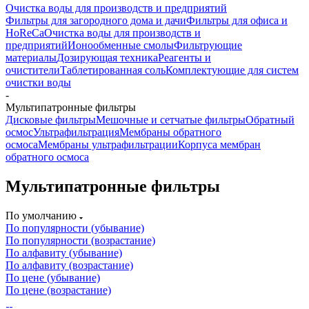
Очистка воды для производств и предприятий
Фильтры для загородного дома и дачи
Фильтры для офиса и
HoReCa
Очистка воды для производств и
предприятий
Ионообменные смолы
Фильтрующие
материалы
Дозирующая техника
Реагенты и
очистители
Таблетированная соль
Комплектующие для систем
очистки воды
-
Мультипатронные фильтры
Дисковые фильтры
Мешочные и сетчатые фильтры
Обратный
осмос
Ультрафильтрация
Мембраны обратного
осмоса
Мембраны ультрафильтрации
Корпуса мембран
обратного осмоса
Мультипатронные фильтры
По умолчанию
По популярности (убывание)
По популярности (возрастание)
По алфавиту (убывание)
По алфавиту (возрастание)
По цене (убывание)
По цене (возрастание)