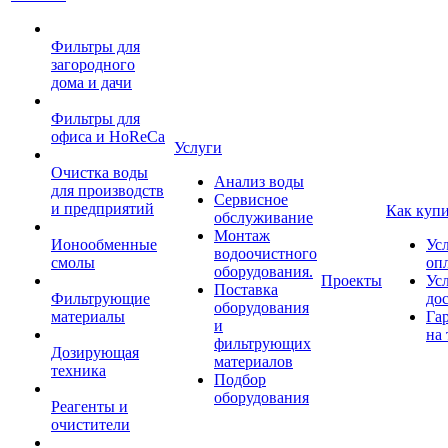
Фильтры для
загородного
дома и дачи
Фильтры для
офиса и HoReCa
Услуги
Очистка воды
Анализ воды
для производств
Сервисное
и предприятий
Как куп
обслуживание
Монтаж
Ионообменные
Ус
водоочистного
смолы
оп
оборудования.
Проекты
Ус
Поставка
Фильтрующие
до
оборудования
материалы
Га
и
на 
фильтрующих
Дозирующая
материалов
техника
Подбор
оборудования
Реагенты и
очистители