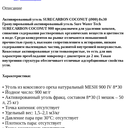
Описание
Активированный уголь SURECARBON COCONUT (i900) 8x30
Гранулированный активированный уголь Sure Water Tech
SURECARBON COCONUT 900 предназначен для удаления запахов,
снижения содержания растворенных органических веществ и цветности
в воде. Среди конкурентов на рынке отличаются повышенной
прочностью гранул, высоким сопротивлением к истиранию, низким
содержанием пылевидных частиц, развитой внутренней поверхностью.
Кокосовые активированные угли тонкопористые, то есть для них
характерно преобладание микропор с диаметром до 2 нм. Такая
внутренняя структура обеспечивает отличные адсорбционные свойства
угля.
Характеристики:
• Уголь из кокосового ореха натуральный MESH 900 IV 8*30
• Йодное число: 900 мг/г
• Активированный уголь фракц. составом 8*30 (1 мешок – 50
л, 25 кг)
• Точка кипения: отсутствует
• Удельный вес: 1,5–2,1 м3/кг
• Давление пара при 30°С: отсутствует
• Плотность пара: отсутствует