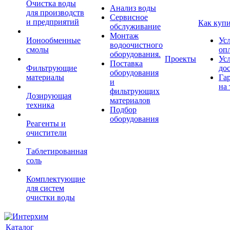
Очистка воды
Анализ воды
для производств
Сервисное
и предприятий
Как куп
обслуживание
Монтаж
Ионообменные
Ус
водоочистного
смолы
оп
оборудования.
Проекты
Ус
Поставка
Фильтрующие
до
оборудования
материалы
Га
и
на 
фильтрующих
Дозирующая
материалов
техника
Подбор
оборудования
Реагенты и
очистители
Таблетированная
соль
Комплектующие
для систем
очистки воды
Каталог