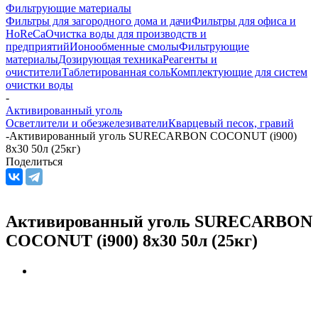
Фильтрующие материалы
Фильтры для загородного дома и дачи
Фильтры для офиса и
HoReCa
Очистка воды для производств и
предприятий
Ионообменные смолы
Фильтрующие
материалы
Дозирующая техника
Реагенты и
очистители
Таблетированная соль
Комплектующие для систем
очистки воды
-
Активированный уголь
Осветлители и обезжелезиватели
Кварцевый песок, гравий
-
Активированный уголь SURECARBON COCONUT (i900)
8x30 50л (25кг)
Поделиться
Активированный уголь SURECARBON
COCONUT (i900) 8x30 50л (25кг)