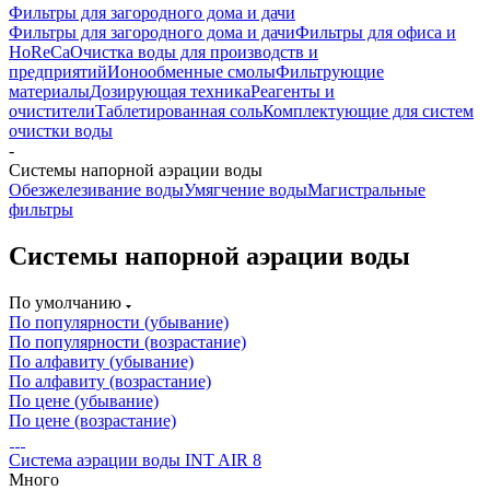
Фильтры для загородного дома и дачи
Фильтры для загородного дома и дачи
Фильтры для офиса и
HoReCa
Очистка воды для производств и
предприятий
Ионообменные смолы
Фильтрующие
материалы
Дозирующая техника
Реагенты и
очистители
Таблетированная соль
Комплектующие для систем
очистки воды
-
Системы напорной аэрации воды
Обезжелезивание воды
Умягчение воды
Магистральные
фильтры
Системы напорной аэрации воды
По умолчанию
По популярности (убывание)
По популярности (возрастание)
По алфавиту (убывание)
По алфавиту (возрастание)
По цене (убывание)
По цене (возрастание)
Система аэрации воды INT AIR 8
Много