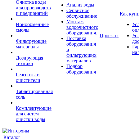
Очистка воды
Анализ воды
для производств
Сервисное
и предприятий
Как куп
обслуживание
Монтаж
Ионообменные
Ус
водоочистного
смолы
оп
оборудования.
Проекты
Ус
Поставка
Фильтрующие
до
оборудования
материалы
Га
и
на 
фильтрующих
Дозирующая
материалов
техника
Подбор
оборудования
Реагенты и
очистители
Таблетированная
соль
Комплектующие
для систем
очистки воды
Каталог