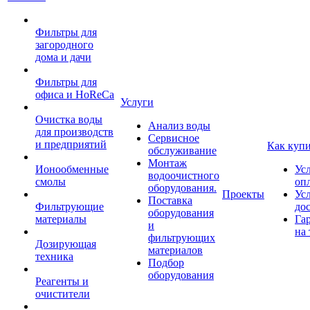
Фильтры для
загородного
дома и дачи
Фильтры для
офиса и HoReCa
Услуги
Очистка воды
Анализ воды
для производств
Сервисное
и предприятий
Как куп
обслуживание
Монтаж
Ионообменные
Ус
водоочистного
смолы
оп
оборудования.
Проекты
Ус
Поставка
Фильтрующие
до
оборудования
материалы
Га
и
на 
фильтрующих
Дозирующая
материалов
техника
Подбор
оборудования
Реагенты и
очистители