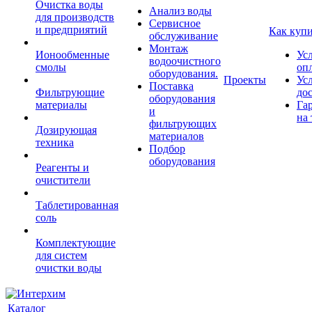
Очистка воды
Анализ воды
для производств
Сервисное
и предприятий
Как куп
обслуживание
Монтаж
Ионообменные
Ус
водоочистного
смолы
оп
оборудования.
Проекты
Ус
Поставка
Фильтрующие
до
оборудования
материалы
Га
и
на 
фильтрующих
Дозирующая
материалов
техника
Подбор
оборудования
Реагенты и
очистители
Таблетированная
соль
Комплектующие
для систем
очистки воды
Каталог