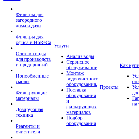
Фильтры для
загородного
дома и дачи
Фильтры для
офиса и HoReCa
Услуги
Очистка воды
Анализ воды
для производств
Сервисное
и предприятий
Как куп
обслуживание
Монтаж
Ионообменные
Ус
водоочистного
смолы
оп
оборудования.
Проекты
Ус
Поставка
Фильтрующие
до
оборудования
материалы
Га
и
на 
фильтрующих
Дозирующая
материалов
техника
Подбор
оборудования
Реагенты и
очистители