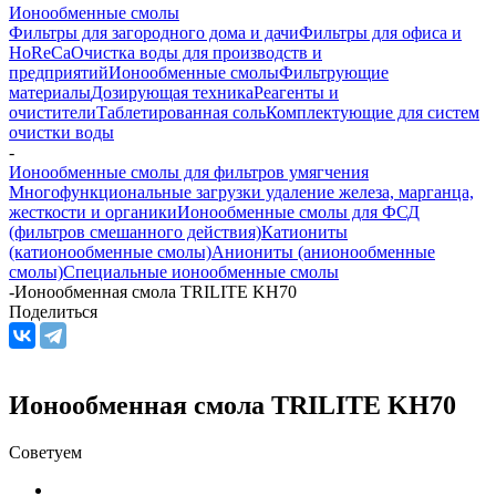
Ионообменные смолы
Фильтры для загородного дома и дачи
Фильтры для офиса и
HoReCa
Очистка воды для производств и
предприятий
Ионообменные смолы
Фильтрующие
материалы
Дозирующая техника
Реагенты и
очистители
Таблетированная соль
Комплектующие для систем
очистки воды
-
Ионообменные смолы для фильтров умягчения
Многофункциональные загрузки удаление железа, марганца,
жесткости и органики
Ионообменные смолы для ФСД
(фильтров смешанного действия)
Катиониты
(катионообменные смолы)
Аниониты (анионообменные
смолы)
Специальные ионообменные смолы
-
Ионообменная смола TRILITE KH70
Поделиться
Ионообменная смола TRILITE KH70
Советуем