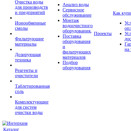
Очистка воды
Анализ воды
для производств
Сервисное
и предприятий
Как куп
обслуживание
Монтаж
Ионообменные
Ус
водоочистного
смолы
оп
оборудования.
Проекты
Ус
Поставка
Фильтрующие
до
оборудования
материалы
Га
и
на 
фильтрующих
Дозирующая
материалов
техника
Подбор
оборудования
Реагенты и
очистители
Таблетированная
соль
Комплектующие
для систем
очистки воды
Каталог