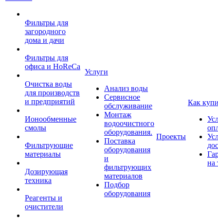
Фильтры для
загородного
дома и дачи
Фильтры для
офиса и HoReCa
Услуги
Очистка воды
Анализ воды
для производств
Сервисное
и предприятий
Как куп
обслуживание
Монтаж
Ионообменные
Ус
водоочистного
смолы
оп
оборудования.
Проекты
Ус
Поставка
Фильтрующие
до
оборудования
материалы
Га
и
на 
фильтрующих
Дозирующая
материалов
техника
Подбор
оборудования
Реагенты и
очистители