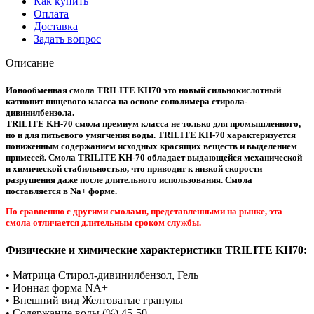
Как купить
Оплата
Доставка
Задать вопрос
Описание
Ионообменная смола TRILITE KH70
это новый сильнокислотный
катионит пищевого класса на основе сополимера стирола-
дивинилбензола.
TRILITE KH-70 смола премиум класса не только для промышленного,
но и для питьевого умягчения воды. TRILITE KH-70 характеризуется
пониженным содержанием исходных красящих веществ и выделением
примесей. Смола TRILITE KH-70 обладает выдающейся механической
и химической стабильностью, что приводит к низкой скорости
разрушения даже после длительного использования. Смола
поставляется в Na+ форме.
По сравнению с другими смолами, представленными на рынке, эта
смола отличается длительным сроком службы.
Физические и химические характеристики TRILITE KH70:
• Матрица Стирол-дивинилбензол, Гель
• Ионная форма NA+
• Внешний вид Желтоватые гранулы
• Содержание воды (%) 45-50