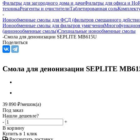
Фильтры для загородного дома и дачи
Фильтры для офиса и Ho
техника
Реагенты и очистители
Таблетированная соль
Комплекту
-
Ионообменные смолы для ФСД (фильтров смешанного действи
Ионообменные смолы для фильтров умягчения
Многофункционал
(анионообменные смолы)
Специальные ионообменные смолы
-
Смола для деионизации SEPLITE MB615U
Поделиться
Смола для деионизации SEPLITE MB6
39 890
₽
/мешок(а)
Под заказ
Нашли дешевле?
-
+
В корзину
Купить в 1 клик
Рассчитать доставку