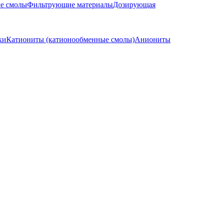
е смолы
Фильтрующие материалы
Дозирующая
ки
Катиониты (катионообменные смолы)
Аниониты