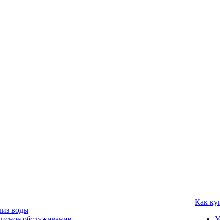
Как ку
лиз воды
висное обслуживание
У