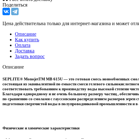
Поделиться
Цена действительна только для интернет-магазина и может отл
Описание
Как купить
Оплата
Доставка
Задать вопрос
Описание
SEPLITE® MonojetТМ MB 615U — это готовая смесь ионообменных смол д
состоящая из эквивалентной по емкости смеси гелевого сильнокислотного
соответствовать требованиям к производству воды высокой степени чист
Благодаря однородному и не очень большому размеру частиц , обеспечив
по сравнению со смолами с гауссовским распределением размеров зерен
подготовки сверхчистой воды в полупроводниковой промышленности и в
Физические и химические характеристики