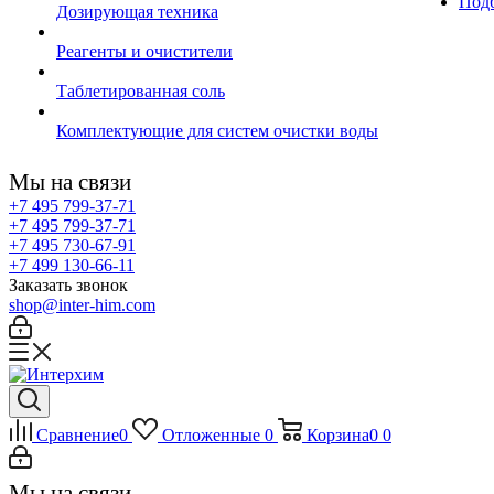
Подб
Дозирующая техника
Реагенты и очистители
Таблетированная соль
Комплектующие для систем очистки воды
Мы на связи
+7 495 799-37-71
+7 495 799-37-71
+7 495 730-67-91
+7 499 130-66-11
Заказать звонок
shop@inter-him.com
Сравнение
0
Отложенные
0
Корзина
0
0
Мы на связи