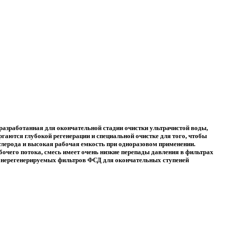
зработанная для окончательной стадии очистки ультрачистой воды,
ргаются глубокой регенерации и специальной очистке для того, чтобы
глерода и высокая рабочая емкость при одноразовом применении.
очего потока, смесь имеет очень низкие перепады давления в фильтрах
ях нерегенерируемых фильтров ФСД для окончательных ступеней