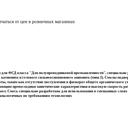
ичаться от цен в розничных магазинах
ля ФСД класса "Для полупроводниковой промышленности", специально ра
 катионита и гелевого сильноосновновного анионита (типа I). Смолы подве
оты, таким как отсутствие поступления в фильтрат общего органического у
ающим превосходные кинетические характеристики и высокую скорость раб
 смол. Смесь специально разработана для использования в смешанных сло
 аналогичных по требованиям технологиях