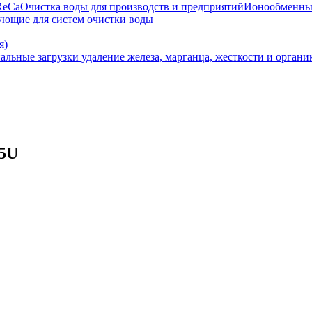
ReCa
Очистка воды для производств и предприятий
Ионообменны
ющие для систем очистки воды
я)
ьные загрузки удаление железа, марганца, жесткости и органи
15U