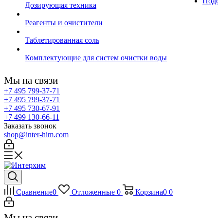
Подб
Дозирующая техника
Реагенты и очистители
Таблетированная соль
Комплектующие для систем очистки воды
Мы на связи
+7 495 799-37-71
+7 495 799-37-71
+7 495 730-67-91
+7 499 130-66-11
Заказать звонок
shop@inter-him.com
Сравнение
0
Отложенные
0
Корзина
0
0
Мы на связи