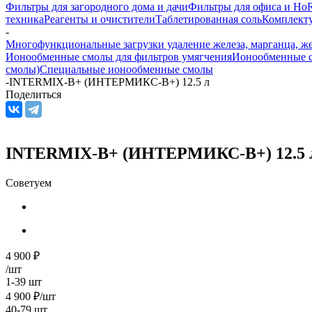
Фильтры для загородного дома и дачи
Фильтры для офиса и Ho
техника
Реагенты и очистители
Таблетированная соль
Комплекту
-
Многофункциональные загрузки удаление железа, марганца, же
Ионообменные смолы для фильтров умягчения
Ионообменные с
смолы)
Специальные ионообменные смолы
-
INTERMIX-B+ (ИНТЕРМИКС-В+) 12.5 л
Поделиться
INTERMIX-B+ (ИНТЕРМИКС-В+) 12.5 
Советуем
4 900
₽
/шт
1-39 шт
4 900
₽
/шт
40-79 шт