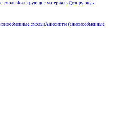
е смолы
Фильтрующие материалы
Дозирующая
тионообменные смолы)
Аниониты (анионообменные