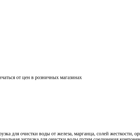
ичаться от цен в розничных магазинах
ка для очистки воды от железа, марганца, солей жесткости, о
льная загрузка для очистки воды путем соединения компоненто