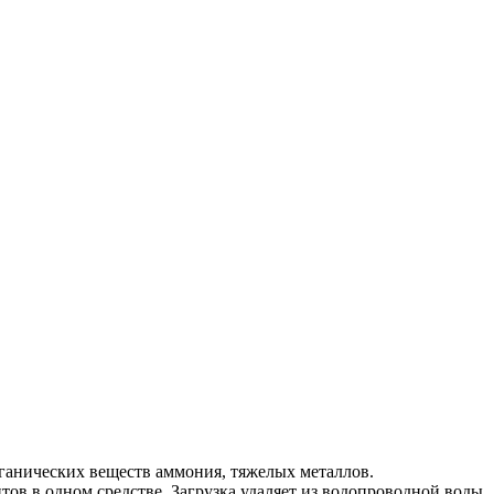
рганических веществ аммония, тяжелых металлов.
в в одном средстве. Загрузка удаляет из водопроводной воды