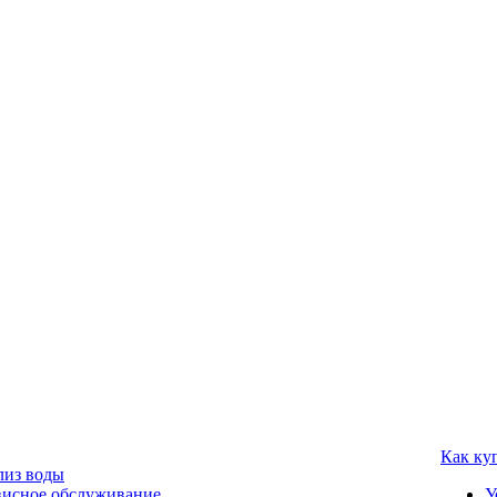
Как ку
лиз воды
висное обслуживание
У