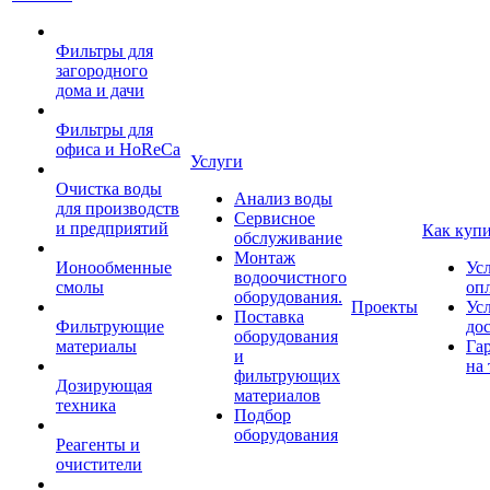
Фильтры для
загородного
дома и дачи
Фильтры для
офиса и HoReCa
Услуги
Очистка воды
Анализ воды
для производств
Сервисное
и предприятий
Как куп
обслуживание
Монтаж
Ионообменные
Ус
водоочистного
смолы
оп
оборудования.
Проекты
Ус
Поставка
Фильтрующие
до
оборудования
материалы
Га
и
на 
фильтрующих
Дозирующая
материалов
техника
Подбор
оборудования
Реагенты и
очистители