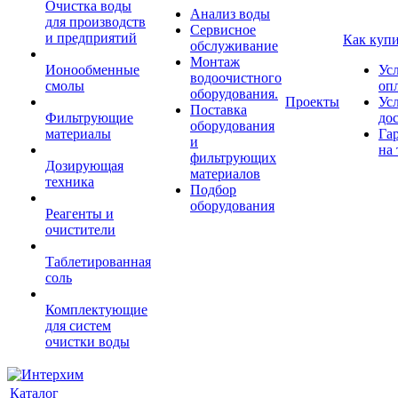
Очистка воды
Анализ воды
для производств
Сервисное
и предприятий
Как куп
обслуживание
Монтаж
Ионообменные
Ус
водоочистного
смолы
оп
оборудования.
Проекты
Ус
Поставка
Фильтрующие
до
оборудования
материалы
Га
и
на 
фильтрующих
Дозирующая
материалов
техника
Подбор
оборудования
Реагенты и
очистители
Таблетированная
соль
Комплектующие
для систем
очистки воды
Каталог