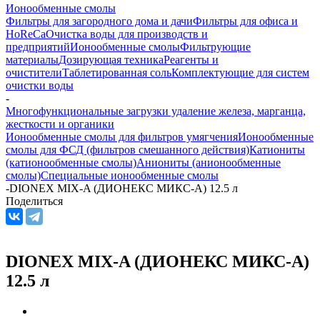
Ионообменные смолы
Фильтры для загородного дома и дачи
Фильтры для офиса и
HoReCa
Очистка воды для производств и
предприятий
Ионообменные смолы
Фильтрующие
материалы
Дозирующая техника
Реагенты и
очистители
Таблетированная соль
Комплектующие для систем
очистки воды
-
Многофункциональные загрузки удаление железа, марганца,
жесткости и органики
Ионообменные смолы для фильтров умягчения
Ионообменные
смолы для ФСД (фильтров смешанного действия)
Катиониты
(катионообменные смолы)
Аниониты (анионообменные
смолы)
Специальные ионообменные смолы
-
DIONEX MIX-A (ДИОНЕКС МИКС-А) 12.5 л
Поделиться
DIONEX MIX-A (ДИОНЕКС МИКС-А)
12.5 л