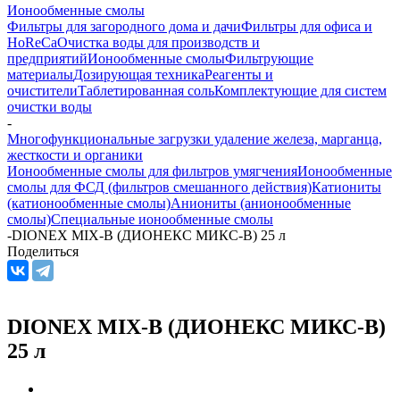
Ионообменные смолы
Фильтры для загородного дома и дачи
Фильтры для офиса и
HoReCa
Очистка воды для производств и
предприятий
Ионообменные смолы
Фильтрующие
материалы
Дозирующая техника
Реагенты и
очистители
Таблетированная соль
Комплектующие для систем
очистки воды
-
Многофункциональные загрузки удаление железа, марганца,
жесткости и органики
Ионообменные смолы для фильтров умягчения
Ионообменные
смолы для ФСД (фильтров смешанного действия)
Катиониты
(катионообменные смолы)
Аниониты (анионообменные
смолы)
Специальные ионообменные смолы
-
DIONEX MIX-B (ДИОНЕКС МИКС-В) 25 л
Поделиться
DIONEX MIX-B (ДИОНЕКС МИКС-В)
25 л