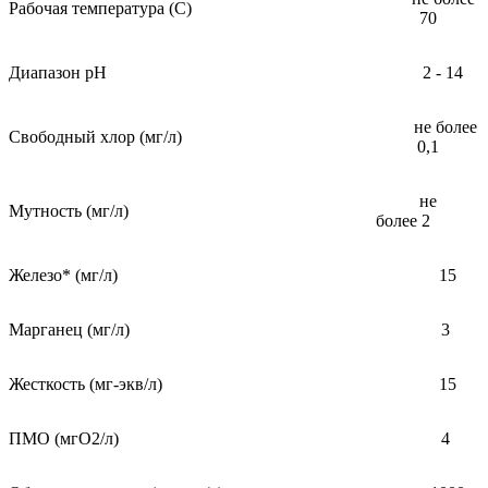
Рабочая температура (С)
70
Диапазон pH
2 - 14
не более
Свободный хлор (мг/л)
0,1
не
Мутность (мг/л)
более 2
Железо* (мг/л)
15
Марганец (мг/л)
3
Жесткость (мг-экв/л)
15
ПМО (мгО2/л)
4