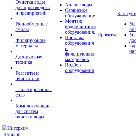
Очистка воды
Анализ воды
для производств
Сервисное
и предприятий
Как куп
обслуживание
Монтаж
Ионообменные
Ус
водоочистного
смолы
оп
оборудования.
Проекты
Ус
Поставка
Фильтрующие
до
оборудования
материалы
Га
и
на 
фильтрующих
Дозирующая
материалов
техника
Подбор
оборудования
Реагенты и
очистители
Таблетированная
соль
Комплектующие
для систем
очистки воды
Каталог