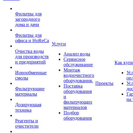
Фильтры для
загородного
дома и дачи
Фильтры для
офиса и HoReCa
Услуги
Очистка воды
Анализ воды
для производств
Сервисное
и предприятий
Как куп
обслуживание
Монтаж
Ионообменные
Ус
водоочистного
смолы
оп
оборудования.
Проекты
Ус
Поставка
Фильтрующие
до
оборудования
материалы
Га
и
на 
фильтрующих
Дозирующая
материалов
техника
Подбор
оборудования
Реагенты и
очистители