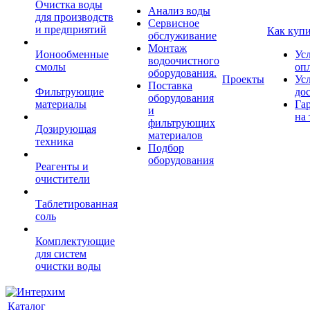
Очистка воды
Анализ воды
для производств
Сервисное
и предприятий
Как куп
обслуживание
Монтаж
Ионообменные
Ус
водоочистного
смолы
оп
оборудования.
Проекты
Ус
Поставка
Фильтрующие
до
оборудования
материалы
Га
и
на 
фильтрующих
Дозирующая
материалов
техника
Подбор
оборудования
Реагенты и
очистители
Таблетированная
соль
Комплектующие
для систем
очистки воды
Каталог