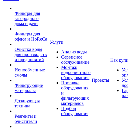
Фильтры для
загородного
дома и дачи
Фильтры для
офиса и HoReCa
Услуги
Очистка воды
Анализ воды
для производств
Сервисное
и предприятий
Как куп
обслуживание
Монтаж
Ионообменные
Ус
водоочистного
смолы
оп
оборудования.
Проекты
Ус
Поставка
Фильтрующие
до
оборудования
материалы
Га
и
на 
фильтрующих
Дозирующая
материалов
техника
Подбор
оборудования
Реагенты и
очистители