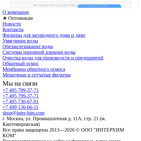
Интерхим Ком на карте Москвы — Яндекс Карты
О компании
★ Оптовикам
Новости
Контакты
Фильтры для загородного дома и дачи
Умягчение воды
Обезжелезивание воды
Системы напорной аэрации воды
Очистка воды для производств и предприятий
Обратный осмос
Мембраны обратного осмоса
Мешочные и сетчатые фильтры
Мы на связи
+7 495 799-37-71
+7 495 799-37-71
+7 495 730-67-91
+7 499 130-66-11
shop@inter-him.com
г. Москва, ул. Промышленная д. 11А, стр. 21 (м.
Кантемировская)
Все права защищены 2013—2026 © OOO "ИНТЕРХИМ
КОМ"