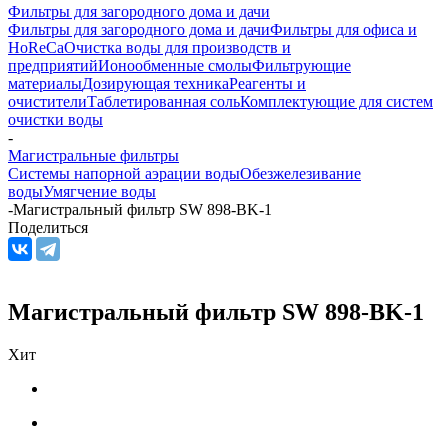
Фильтры для загородного дома и дачи
Фильтры для загородного дома и дачи
Фильтры для офиса и
HoReCa
Очистка воды для производств и
предприятий
Ионообменные смолы
Фильтрующие
материалы
Дозирующая техника
Реагенты и
очистители
Таблетированная соль
Комплектующие для систем
очистки воды
-
Магистральные фильтры
Системы напорной аэрации воды
Обезжелезивание
воды
Умягчение воды
-
Магистральный фильтр SW 898-BK-1
Поделиться
Магистральный фильтр SW 898-BK-1
Хит