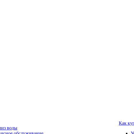
Как ку
лиз воды
висное обслуживание
У