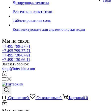
Подб
Дозирующая техника
Реагенты и очистители
Таблетированная соль
Комплектующие для систем очистки воды
Мы на связи
+7 495 799-37-71
+7 495 799-37-71
+7 495 730-67-91
+7 499 130-66-11
Заказать звонок
shop@inter-him.com
Сравнение
0
Отложенные
0
Корзина
0
0
Мы на связи