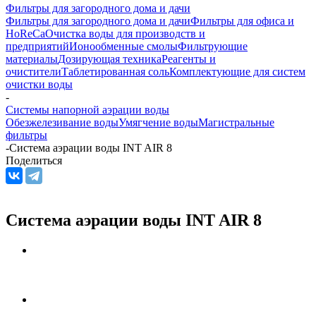
Фильтры для загородного дома и дачи
Фильтры для загородного дома и дачи
Фильтры для офиса и
HoReCa
Очистка воды для производств и
предприятий
Ионообменные смолы
Фильтрующие
материалы
Дозирующая техника
Реагенты и
очистители
Таблетированная соль
Комплектующие для систем
очистки воды
-
Системы напорной аэрации воды
Обезжелезивание воды
Умягчение воды
Магистральные
фильтры
-
Система аэрации воды INT AIR 8
Поделиться
Система аэрации воды INT AIR 8