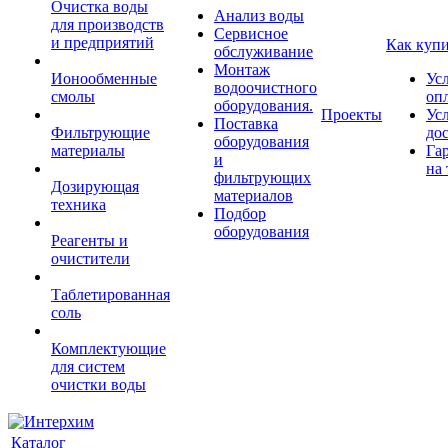
Очистка воды
Анализ воды
для производств
Сервисное
и предприятий
Как куп
обслуживание
Монтаж
Ионообменные
Ус
водоочистного
смолы
оп
оборудования.
Проекты
Ус
Поставка
Фильтрующие
до
оборудования
материалы
Га
и
на 
фильтрующих
Дозирующая
материалов
техника
Подбор
оборудования
Реагенты и
очистители
Таблетированная
соль
Комплектующие
для систем
очистки воды
Каталог