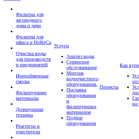
Фильтры для
загородного
дома и дачи
Фильтры для
офиса и HoReCa
Услуги
Очистка воды
Анализ воды
для производств
Сервисное
и предприятий
Как куп
обслуживание
Монтаж
Ионообменные
Ус
водоочистного
смолы
оп
оборудования.
Проекты
Ус
Поставка
Фильтрующие
до
оборудования
материалы
Га
и
на 
фильтрующих
Дозирующая
материалов
техника
Подбор
оборудования
Реагенты и
очистители