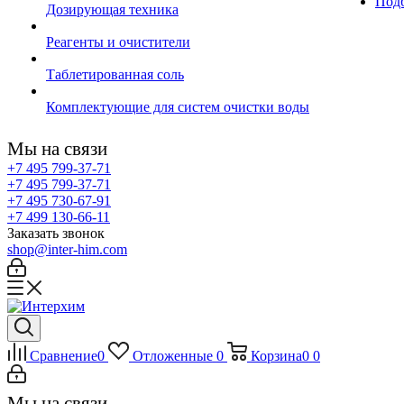
Подб
Дозирующая техника
Реагенты и очистители
Таблетированная соль
Комплектующие для систем очистки воды
Мы на связи
+7 495 799-37-71
+7 495 799-37-71
+7 495 730-67-91
+7 499 130-66-11
Заказать звонок
shop@inter-him.com
Сравнение
0
Отложенные
0
Корзина
0
0
Мы на связи