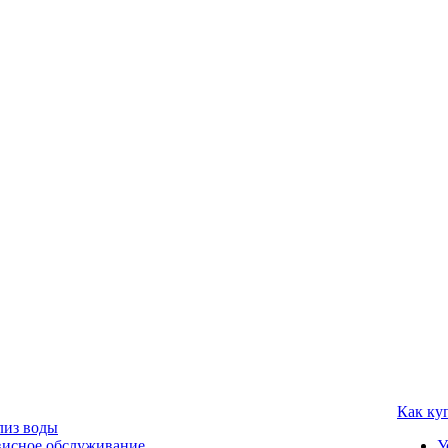
Как ку
лиз воды
висное обслуживание
У