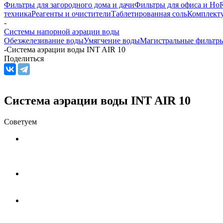
Фильтры для загородного дома и дачи
Фильтры для офиса и Ho
техника
Реагенты и очистители
Таблетированная соль
Комплекту
-
Системы напорной аэрации воды
Обезжелезивание воды
Умягчение воды
Магистральные фильтр
-
Система аэрации воды INT AIR 10
Поделиться
Система аэрации воды INT AIR 10
Советуем