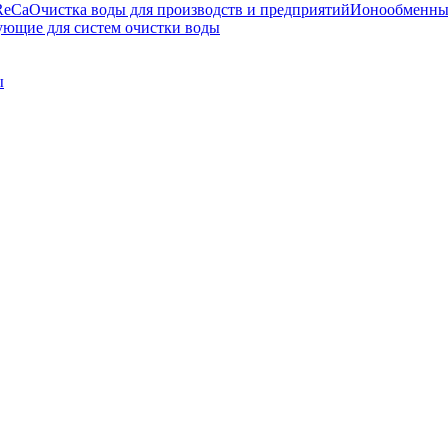
ReCa
Очистка воды для производств и предприятий
Ионообменны
ющие для систем очистки воды
ы