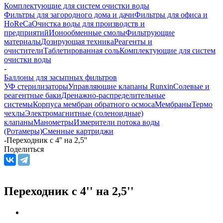
Комплектующие для систем очистки воды
Фильтры для загородного дома и дачи
Фильтры для офиса и
HoReCa
Очистка воды для производств и
предприятий
Ионообменные смолы
Фильтрующие
материалы
Дозирующая техника
Реагенты и
очистители
Таблетированная соль
Комплектующие для систем
очистки воды
-
Баллоны для засыпных фильтров
УФ стерилизаторы
Управляющие клапаны Runxin
Солевые и
реагентные баки
Дренажно-распределительные
системы
Корпуса мембран обратного осмоса
Мембраны
Термо
чехлы
Электромагнитные (соленоидные)
клапаны
Манометры
Измерители потока воды
(Ротамеры)
Сменные картриджи
-
Переходник с 4'' на 2,5''
Поделиться
Переходник с 4'' на 2,5''