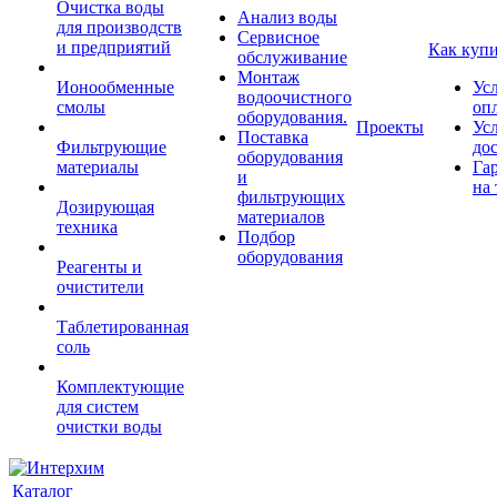
Очистка воды
Анализ воды
для производств
Сервисное
и предприятий
Как куп
обслуживание
Монтаж
Ионообменные
Ус
водоочистного
смолы
оп
оборудования.
Проекты
Ус
Поставка
Фильтрующие
до
оборудования
материалы
Га
и
на 
фильтрующих
Дозирующая
материалов
техника
Подбор
оборудования
Реагенты и
очистители
Таблетированная
соль
Комплектующие
для систем
очистки воды
Каталог