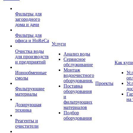
Фильтры для
загородного
дома и дачи
Фильтры для
офиса и HoReCa
Услуги
Очистка воды
Анализ воды
для производств
Сервисное
и предприятий
Как куп
обслуживание
Монтаж
Ионообменные
Ус
водоочистного
смолы
оп
оборудования.
Проекты
Ус
Поставка
Фильтрующие
до
оборудования
материалы
Га
и
на 
фильтрующих
Дозирующая
материалов
техника
Подбор
оборудования
Реагенты и
очистители