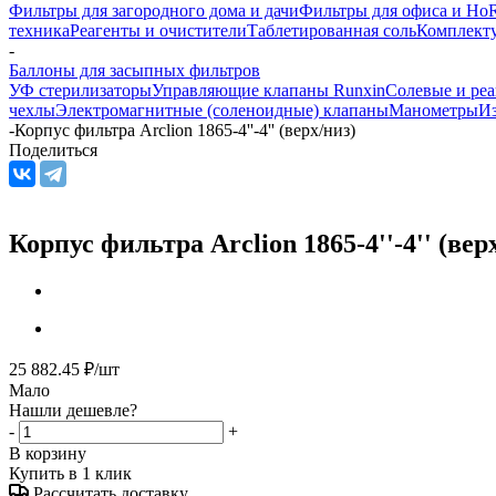
Фильтры для загородного дома и дачи
Фильтры для офиса и Ho
техника
Реагенты и очистители
Таблетированная соль
Комплекту
-
Баллоны для засыпных фильтров
УФ стерилизаторы
Управляющие клапаны Runxin
Солевые и реа
чехлы
Электромагнитные (соленоидные) клапаны
Манометры
Из
-
Корпус фильтра Arclion 1865-4''-4'' (верх/низ)
Поделиться
Корпус фильтра Arclion 1865-4''-4'' (вер
25 882.45
₽
/шт
Мало
Нашли дешевле?
-
+
В корзину
Купить в 1 клик
Рассчитать доставку