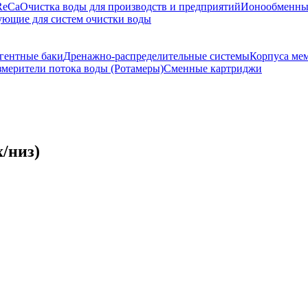
ReCa
Очистка воды для производств и предприятий
Ионообменны
ющие для систем очистки воды
гентные баки
Дренажно-распределительные системы
Корпуса мем
мерители потока воды (Ротамеры)
Сменные картриджи
х/низ)