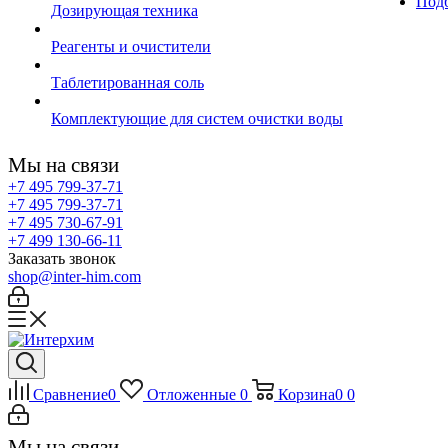
Подб
Дозирующая техника
Реагенты и очистители
Таблетированная соль
Комплектующие для систем очистки воды
Мы на связи
+7 495 799-37-71
+7 495 799-37-71
+7 495 730-67-91
+7 499 130-66-11
Заказать звонок
shop@inter-him.com
Сравнение
0
Отложенные
0
Корзина
0
0
Мы на связи