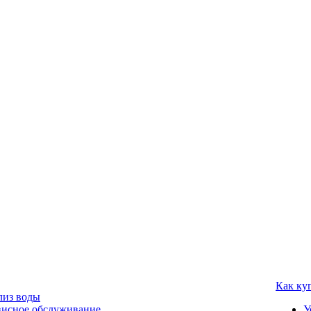
Как ку
лиз воды
висное обслуживание
У