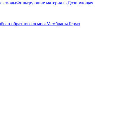
е смолы
Фильтрующие материалы
Дозирующая
бран обратного осмоса
Мембраны
Термо