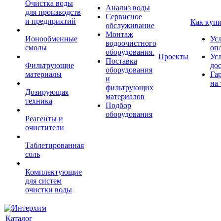
Очистка воды
Анализ воды
для производств
Сервисное
и предприятий
Как куп
обслуживание
Монтаж
Ионообменные
Ус
водоочистного
смолы
оп
оборудования.
Проекты
Ус
Поставка
Фильтрующие
до
оборудования
материалы
Га
и
на 
фильтрующих
Дозирующая
материалов
техника
Подбор
оборудования
Реагенты и
очистители
Таблетированная
соль
Комплектующие
для систем
очистки воды
Каталог