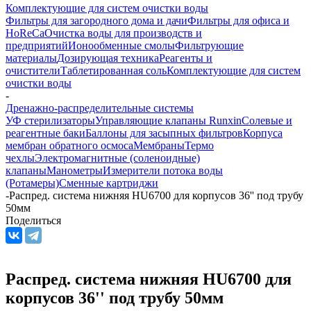
Комплектующие для систем очистки воды
Фильтры для загородного дома и дачи
Фильтры для офиса и
HoReCa
Очистка воды для производств и
предприятий
Ионообменные смолы
Фильтрующие
материалы
Дозирующая техника
Реагенты и
очистители
Таблетированная соль
Комплектующие для систем
очистки воды
-
Дренажно-распределительные системы
УФ стерилизаторы
Управляющие клапаны Runxin
Солевые и
реагентные баки
Баллоны для засыпных фильтров
Корпуса
мембран обратного осмоса
Мембраны
Термо
чехлы
Электромагнитные (соленоидные)
клапаны
Манометры
Измерители потока воды
(Ротамеры)
Сменные картриджи
-
Распред. система нижняя HU6700 для корпусов 36'' под трубу
50мм
Поделиться
Распред. система нижняя HU6700 для
корпусов 36'' под трубу 50мм