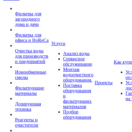
Фильтры для
загородного
дома и дачи
Фильтры для
офиса и HoReCa
Услуги
Очистка воды
Анализ воды
для производств
Сервисное
и предприятий
Как куп
обслуживание
Монтаж
Ионообменные
Ус
водоочистного
смолы
оп
оборудования.
Проекты
Ус
Поставка
Фильтрующие
до
оборудования
материалы
Га
и
на 
фильтрующих
Дозирующая
материалов
техника
Подбор
оборудования
Реагенты и
очистители