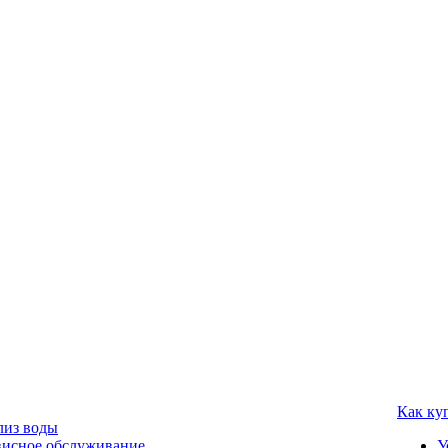
Как ку
лиз воды
висное обслуживание
У