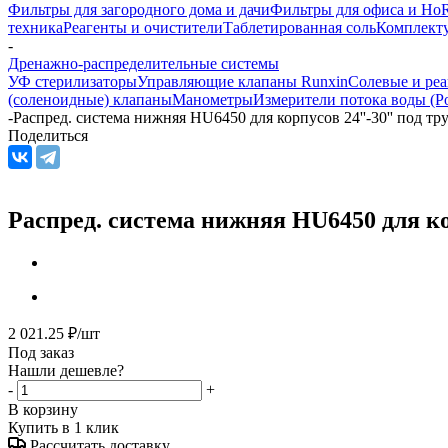
Фильтры для загородного дома и дачи
Фильтры для офиса и Ho
техника
Реагенты и очистители
Таблетированная соль
Комплекту
-
Дренажно-распределительные системы
УФ стерилизаторы
Управляющие клапаны Runxin
Солевые и реа
(соленоидные) клапаны
Манометры
Измерители потока воды (Р
-
Распред. система нижняя HU6450 для корпусов 24''-30'' под тр
Поделиться
Распред. система нижняя HU6450 для кор
2 021.25
₽
/шт
Под заказ
Нашли дешевле?
-
+
В корзину
Купить в 1 клик
Рассчитать доставку