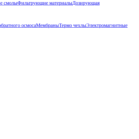
е смолы
Фильтрующие материалы
Дозирующая
обратного осмоса
Мембраны
Термо чехлы
Электромагнитные