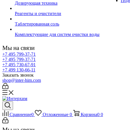
Подб
Дозирующая техника
Реагенты и очистители
Таблетированная соль
Комплектующие для систем очистки воды
Мы на связи
+7 495 799-37-71
+7 495 799-37-71
+7 495 730-67-91
+7 499 130-66-11
Заказать звонок
shop@inter-him.com
Сравнение
0
Отложенные
0
Корзина
0
0
Мы на связи