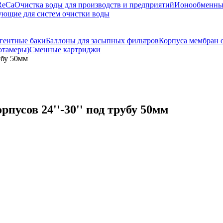
ReCa
Очистка воды для производств и предприятий
Ионообменны
ющие для систем очистки воды
гентные баки
Баллоны для засыпных фильтров
Корпуса мембран 
отамеры)
Сменные картриджи
убу 50мм
пусов 24''-30'' под трубу 50мм