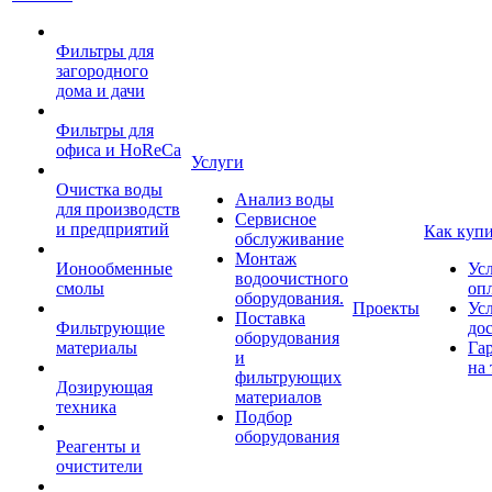
Фильтры для
загородного
дома и дачи
Фильтры для
офиса и HoReCa
Услуги
Очистка воды
Анализ воды
для производств
Сервисное
и предприятий
Как куп
обслуживание
Монтаж
Ионообменные
Ус
водоочистного
смолы
оп
оборудования.
Проекты
Ус
Поставка
Фильтрующие
до
оборудования
материалы
Га
и
на 
фильтрующих
Дозирующая
материалов
техника
Подбор
оборудования
Реагенты и
очистители