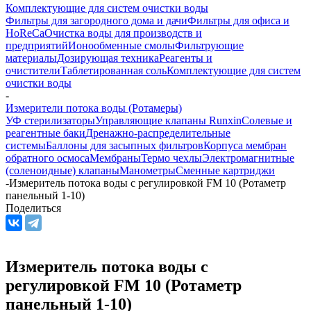
Комплектующие для систем очистки воды
Фильтры для загородного дома и дачи
Фильтры для офиса и
HoReCa
Очистка воды для производств и
предприятий
Ионообменные смолы
Фильтрующие
материалы
Дозирующая техника
Реагенты и
очистители
Таблетированная соль
Комплектующие для систем
очистки воды
-
Измерители потока воды (Ротамеры)
УФ стерилизаторы
Управляющие клапаны Runxin
Солевые и
реагентные баки
Дренажно-распределительные
системы
Баллоны для засыпных фильтров
Корпуса мембран
обратного осмоса
Мембраны
Термо чехлы
Электромагнитные
(соленоидные) клапаны
Манометры
Сменные картриджи
-
Измеритель потока воды с регулировкой FM 10 (Ротаметр
панельный 1-10)
Поделиться
Измеритель потока воды с
регулировкой FM 10 (Ротаметр
панельный 1-10)