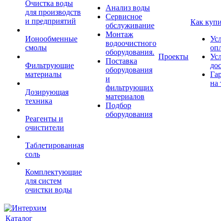
Очистка воды
Анализ воды
для производств
Сервисное
и предприятий
Как куп
обслуживание
Монтаж
Ионообменные
Ус
водоочистного
смолы
оп
оборудования.
Проекты
Ус
Поставка
Фильтрующие
до
оборудования
материалы
Га
и
на 
фильтрующих
Дозирующая
материалов
техника
Подбор
оборудования
Реагенты и
очистители
Таблетированная
соль
Комплектующие
для систем
очистки воды
Каталог