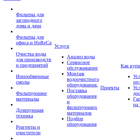
Фильтры для
загородного
дома и дачи
Фильтры для
офиса и HoReCa
Услуги
Очистка воды
Анализ воды
для производств
Сервисное
и предприятий
Как куп
обслуживание
Монтаж
Ионообменные
Ус
водоочистного
смолы
оп
оборудования.
Проекты
Ус
Поставка
Фильтрующие
до
оборудования
материалы
Га
и
на 
фильтрующих
Дозирующая
материалов
техника
Подбор
оборудования
Реагенты и
очистители