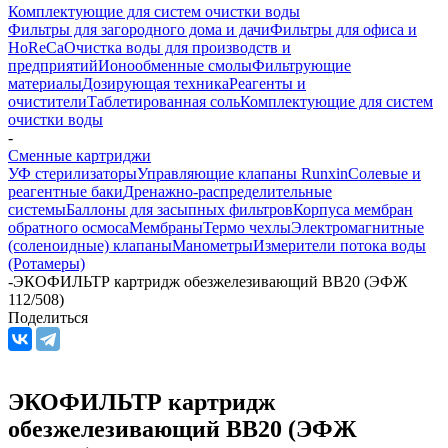
Комплектующие для систем очистки воды
Фильтры для загородного дома и дачи
Фильтры для офиса и
HoReCa
Очистка воды для производств и
предприятий
Ионообменные смолы
Фильтрующие
материалы
Дозирующая техника
Реагенты и
очистители
Таблетированная соль
Комплектующие для систем
очистки воды
-
Сменные картриджи
УФ стерилизаторы
Управляющие клапаны Runxin
Солевые и
реагентные баки
Дренажно-распределительные
системы
Баллоны для засыпных фильтров
Корпуса мембран
обратного осмоса
Мембраны
Термо чехлы
Электромагнитные
(соленоидные) клапаны
Манометры
Измерители потока воды
(Ротамеры)
-
ЭКОФИЛЬТР картридж обезжелезивающий BB20 (ЭФЖ
112/508)
Поделиться
ЭКОФИЛЬТР картридж
обезжелезивающий BB20 (ЭФЖ