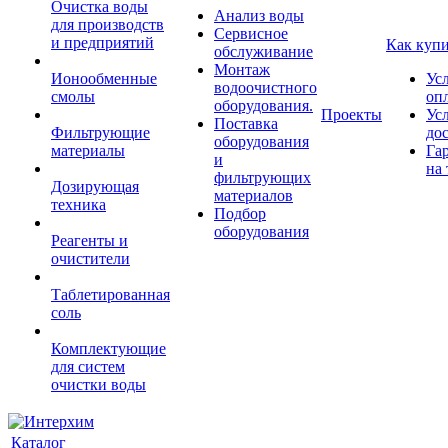
Очистка воды
Анализ воды
для производств
Сервисное
и предприятий
Как куп
обслуживание
Монтаж
Ионообменные
Ус
водоочистного
смолы
оп
оборудования.
Проекты
Ус
Поставка
Фильтрующие
до
оборудования
материалы
Га
и
на 
фильтрующих
Дозирующая
материалов
техника
Подбор
оборудования
Реагенты и
очистители
Таблетированная
соль
Комплектующие
для систем
очистки воды
Каталог