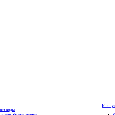
Как ку
лиз воды
висное обслуживание
У