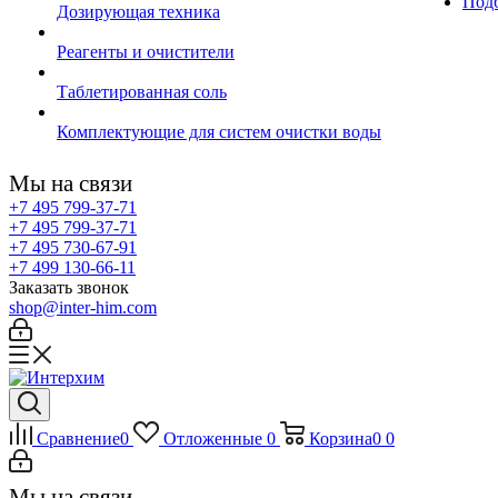
Подб
Дозирующая техника
Реагенты и очистители
Таблетированная соль
Комплектующие для систем очистки воды
Мы на связи
+7 495 799-37-71
+7 495 799-37-71
+7 495 730-67-91
+7 499 130-66-11
Заказать звонок
shop@inter-him.com
Сравнение
0
Отложенные
0
Корзина
0
0
Мы на связи