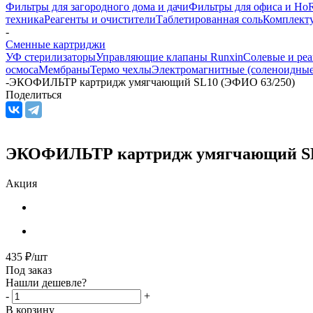
Фильтры для загородного дома и дачи
Фильтры для офиса и Ho
техника
Реагенты и очистители
Таблетированная соль
Комплекту
-
Сменные картриджи
УФ стерилизаторы
Управляющие клапаны Runxin
Солевые и реа
осмоса
Мембраны
Термо чехлы
Электромагнитные (соленоидные
-
ЭКОФИЛЬТР картридж умягчающий SL10 (ЭФИО 63/250)
Поделиться
ЭКОФИЛЬТР картридж умягчающий SL
Акция
435
₽
/шт
Под заказ
Нашли дешевле?
-
+
В корзину