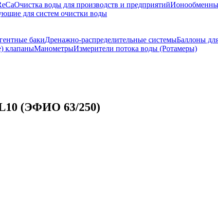
ReCa
Очистка воды для производств и предприятий
Ионообменны
ющие для систем очистки воды
гентные баки
Дренажно-распределительные системы
Баллоны дл
) клапаны
Манометры
Измерители потока воды (Ротамеры)
10 (ЭФИО 63/250)