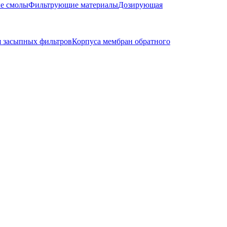
е смолы
Фильтрующие материалы
Дозирующая
я засыпных фильтров
Корпуса мембран обратного