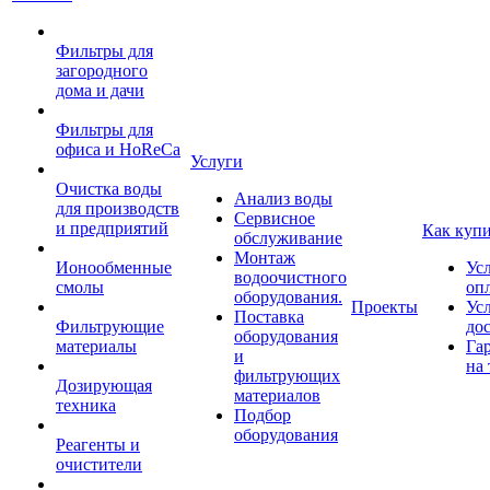
Фильтры для
загородного
дома и дачи
Фильтры для
офиса и HoReCa
Услуги
Очистка воды
Анализ воды
для производств
Сервисное
и предприятий
Как куп
обслуживание
Монтаж
Ионообменные
Ус
водоочистного
смолы
оп
оборудования.
Проекты
Ус
Поставка
Фильтрующие
до
оборудования
материалы
Га
и
на 
фильтрующих
Дозирующая
материалов
техника
Подбор
оборудования
Реагенты и
очистители