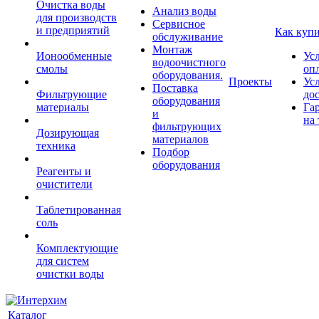
Очистка воды
Анализ воды
для производств
Сервисное
и предприятий
Как куп
обслуживание
Монтаж
Ионообменные
Ус
водоочистного
смолы
оп
оборудования.
Проекты
Ус
Поставка
Фильтрующие
до
оборудования
материалы
Га
и
на 
фильтрующих
Дозирующая
материалов
техника
Подбор
оборудования
Реагенты и
очистители
Таблетированная
соль
Комплектующие
для систем
очистки воды
Каталог