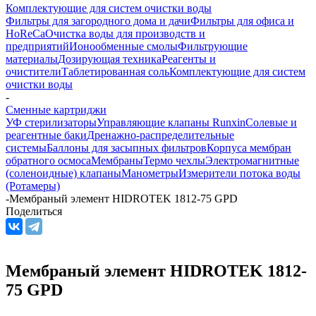
Комплектующие для систем очистки воды
Фильтры для загородного дома и дачи
Фильтры для офиса и
HoReCa
Очистка воды для производств и
предприятий
Ионообменные смолы
Фильтрующие
материалы
Дозирующая техника
Реагенты и
очистители
Таблетированная соль
Комплектующие для систем
очистки воды
-
Сменные картриджи
УФ стерилизаторы
Управляющие клапаны Runxin
Солевые и
реагентные баки
Дренажно-распределительные
системы
Баллоны для засыпных фильтров
Корпуса мембран
обратного осмоса
Мембраны
Термо чехлы
Электромагнитные
(соленоидные) клапаны
Манометры
Измерители потока воды
(Ротамеры)
-
Мембраный элемент HIDROTEK 1812-75 GPD
Поделиться
Мембраный элемент HIDROTEK 1812-
75 GPD