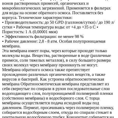
ионов растворенных примесей, органических и
микробиологических загрязнений. Применяется в фильтрах
для воды на основе обратного осмоса. Поставляется без
корпуса. Технические характеристики:
• Производительность: до 50 GPD (галлонов/сутки) / до 190 л/
сутки • Рабочая температура воды: от +4 до +35 о С •
Пористость: 1 А (0,00001 мкм)
• Эффективность фильтрации: не менее 98 %
• Рабочее давление: 2,8 - 8 атм. Особая полупроницаемая
мембрана.
Эта мембрана имеет поры, через которые проходят только
молекулы воды. Вещества, растворенные в воде (различные
примеси, соли тяжелых металлов), в силу большего размера
своих молекул через мембрану проникнуть не могут.
Мембрана обратного осмоса также препятствует
прохождению различных органических веществ, а также
вирусов и бактерий. Как устроена обратноосмотическая
мембрана Обратноосмотическая мембрана представляет из
себя свернутые по спирали в рулон последовательные слои
водоподающего слоя, полупроницаемой полимерной пленки
(собственно мембраны) и водосборного слоя. С торца
мембраны осуществляется подача исходной воды под
давлением. Пермеат, просачиваясь через полимерную пленку,
собирается водосборным слоем, откуда по спирали стекает в
центральную водосборную трубку. Концентрат собирается на