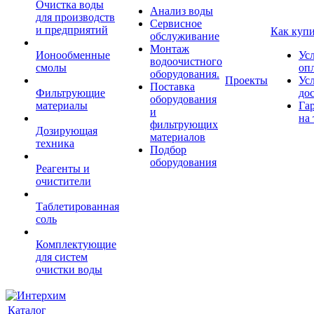
Очистка воды
Анализ воды
для производств
Сервисное
и предприятий
Как куп
обслуживание
Монтаж
Ионообменные
Ус
водоочистного
смолы
оп
оборудования.
Проекты
Ус
Поставка
Фильтрующие
до
оборудования
материалы
Га
и
на 
фильтрующих
Дозирующая
материалов
техника
Подбор
оборудования
Реагенты и
очистители
Таблетированная
соль
Комплектующие
для систем
очистки воды
Каталог