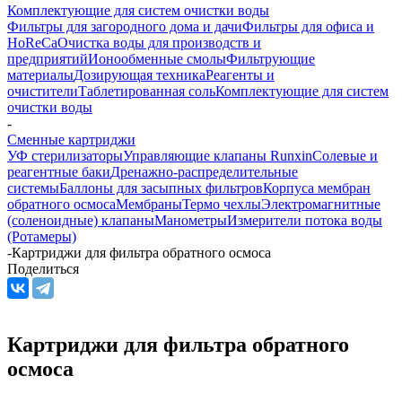
Комплектующие для систем очистки воды
Фильтры для загородного дома и дачи
Фильтры для офиса и
HoReCa
Очистка воды для производств и
предприятий
Ионообменные смолы
Фильтрующие
материалы
Дозирующая техника
Реагенты и
очистители
Таблетированная соль
Комплектующие для систем
очистки воды
-
Сменные картриджи
УФ стерилизаторы
Управляющие клапаны Runxin
Солевые и
реагентные баки
Дренажно-распределительные
системы
Баллоны для засыпных фильтров
Корпуса мембран
обратного осмоса
Мембраны
Термо чехлы
Электромагнитные
(соленоидные) клапаны
Манометры
Измерители потока воды
(Ротамеры)
-
Картриджи для фильтра обратного осмоса
Поделиться
Картриджи для фильтра обратного
осмоса