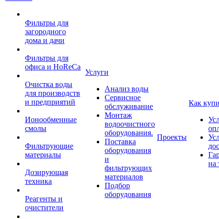
Фильтры для
загородного
дома и дачи
Фильтры для
офиса и HoReCa
Услуги
Очистка воды
Анализ воды
для производств
Сервисное
и предприятий
Как куп
обслуживание
Монтаж
Ионообменные
Ус
водоочистного
смолы
оп
оборудования.
Проекты
Ус
Поставка
Фильтрующие
до
оборудования
материалы
Га
и
на 
фильтрующих
Дозирующая
материалов
техника
Подбор
оборудования
Реагенты и
очистители