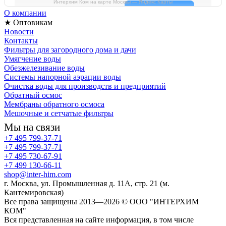
Интерхим Ком на карте Москвы — Яндекс Карты
О компании
★ Оптовикам
Новости
Контакты
Фильтры для загородного дома и дачи
Умягчение воды
Обезжелезивание воды
Системы напорной аэрации воды
Очистка воды для производств и предприятий
Обратный осмос
Мембраны обратного осмоса
Мешочные и сетчатые фильтры
Мы на связи
+7 495 799-37-71
+7 495 799-37-71
+7 495 730-67-91
+7 499 130-66-11
shop@inter-him.com
г. Москва, ул. Промышленная д. 11А, стр. 21 (м.
Кантемировская)
Все права защищены 2013—2026 © OOO "ИНТЕРХИМ
КОМ"
Вся представленная на сайте информация, в том числе