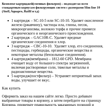
Комплект картриджей(сменных фильтров) – подходят ко всем
стандартным корпусам фильтрующих систем с размерами Slim line 10
(Atoll, Aquapro, Raifil и т.д)
1 картридж – SC-10-5 или SC-10-10. Удаляет окисленное
железо (ржавчину), частицы ила, глины, песок,
микроорганизмы, волокно торфа и прочие примеси
органического и неорганического происхождения.
2 картридж – GAC10R-C. Удаляет вредные
органические соединения и хлор.
3 картридж – CBC-10-10. Удаляет хлор, его соединения,
пестициды, гербициды, органические вещества и
некоторые металлы (бензольные соединения).
4 картридж(мембрана) – 1812-60 GPD. Мембрана
очищает воду от большого спектра загрязнений,
включая растворимые соли, тяжелые металлы и
радиоактивные вещества.
5 картридж(постфильтр) – Устраняет неприятный запах
воды, улучшает ее вкус.
Как купить
Оформить заказ на нашем сайте легко. Просто добавьте
выбранные товары в корзину, а затем перейдите на страницу
Корзина, проверьте правильность заказанных позиций и