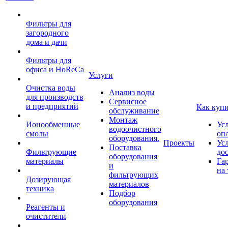
Фильтры для
загородного
дома и дачи
Фильтры для
офиса и HoReCa
Услуги
Очистка воды
Анализ воды
для производств
Сервисное
и предприятий
Как куп
обслуживание
Монтаж
Ионообменные
Ус
водоочистного
смолы
оп
оборудования.
Проекты
Ус
Поставка
Фильтрующие
до
оборудования
материалы
Га
и
на 
фильтрующих
Дозирующая
материалов
техника
Подбор
оборудования
Реагенты и
очистители