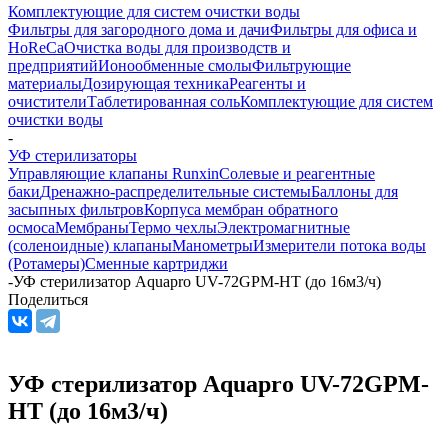
Комплектующие для систем очистки воды
Фильтры для загородного дома и дачи
Фильтры для офиса и
HoReCa
Очистка воды для производств и
предприятий
Ионообменные смолы
Фильтрующие
материалы
Дозирующая техника
Реагенты и
очистители
Таблетированная соль
Комплектующие для систем
очистки воды
-
УФ стерилизаторы
Управляющие клапаны Runxin
Солевые и реагентные
баки
Дренажно-распределительные системы
Баллоны для
засыпных фильтров
Корпуса мембран обратного
осмоса
Мембраны
Термо чехлы
Электромагнитные
(соленоидные) клапаны
Манометры
Измерители потока воды
(Ротамеры)
Сменные картриджи
-
УФ стерилизатор Aquapro UV-72GPM-HT (до 16м3/ч)
Поделиться
УФ стерилизатор Aquapro UV-72GPM-
HT (до 16м3/ч)