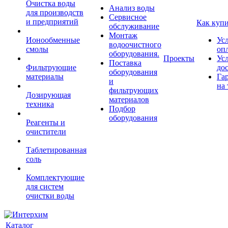
Очистка воды
Анализ воды
для производств
Сервисное
и предприятий
Как куп
обслуживание
Монтаж
Ионообменные
Ус
водоочистного
смолы
оп
оборудования.
Проекты
Ус
Поставка
Фильтрующие
до
оборудования
материалы
Га
и
на 
фильтрующих
Дозирующая
материалов
техника
Подбор
оборудования
Реагенты и
очистители
Таблетированная
соль
Комплектующие
для систем
очистки воды
Каталог