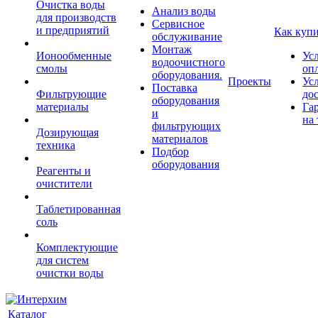
Очистка воды
Анализ воды
для производств
Сервисное
и предприятий
Как куп
обслуживание
Монтаж
Ионообменные
Ус
водоочистного
смолы
оп
оборудования.
Проекты
Ус
Поставка
Фильтрующие
до
оборудования
материалы
Га
и
на 
фильтрующих
Дозирующая
материалов
техника
Подбор
оборудования
Реагенты и
очистители
Таблетированная
соль
Комплектующие
для систем
очистки воды
Каталог