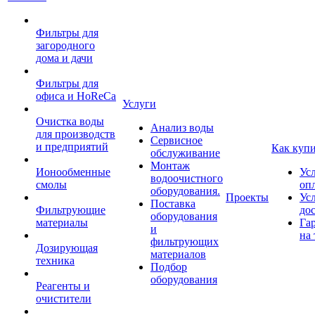
Фильтры для
загородного
дома и дачи
Фильтры для
офиса и HoReCa
Услуги
Очистка воды
Анализ воды
для производств
Сервисное
и предприятий
Как куп
обслуживание
Монтаж
Ионообменные
Ус
водоочистного
смолы
оп
оборудования.
Проекты
Ус
Поставка
Фильтрующие
до
оборудования
материалы
Га
и
на 
фильтрующих
Дозирующая
материалов
техника
Подбор
оборудования
Реагенты и
очистители