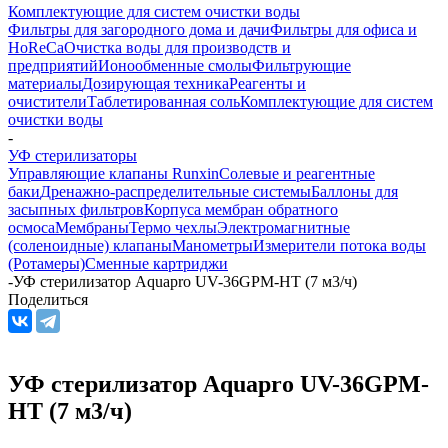
Комплектующие для систем очистки воды
Фильтры для загородного дома и дачи
Фильтры для офиса и
HoReCa
Очистка воды для производств и
предприятий
Ионообменные смолы
Фильтрующие
материалы
Дозирующая техника
Реагенты и
очистители
Таблетированная соль
Комплектующие для систем
очистки воды
-
УФ стерилизаторы
Управляющие клапаны Runxin
Солевые и реагентные
баки
Дренажно-распределительные системы
Баллоны для
засыпных фильтров
Корпуса мембран обратного
осмоса
Мембраны
Термо чехлы
Электромагнитные
(соленоидные) клапаны
Манометры
Измерители потока воды
(Ротамеры)
Сменные картриджи
-
УФ стерилизатор Aquapro UV-36GPM-HT (7 м3/ч)
Поделиться
УФ стерилизатор Aquapro UV-36GPM-
HT (7 м3/ч)