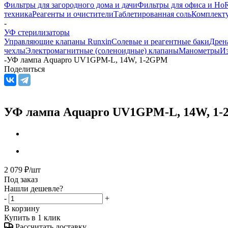
Фильтры для загородного дома и дачи
Фильтры для офиса и Ho
техника
Реагенты и очистители
Таблетированная соль
Комплекту
-
УФ стерилизаторы
Управляющие клапаны Runxin
Солевые и реагентные баки
Дрен
чехлы
Электромагнитные (соленоидные) клапаны
Манометры
Из
-
УФ лампа Aquapro UV1GPM-L, 14W, 1-2GPM
Поделиться
УФ лампа Aquapro UV1GPM-L, 14W, 1
2 079
₽
/шт
Под заказ
Нашли дешевле?
-
+
В корзину
Купить в 1 клик
Рассчитать доставку