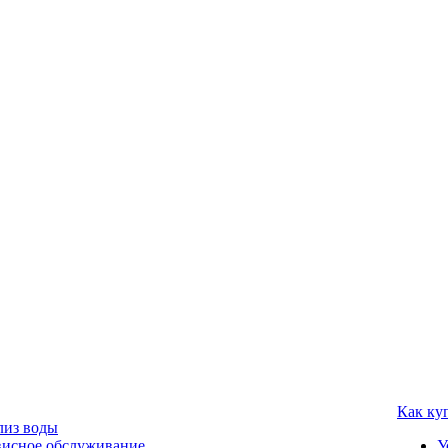
Как ку
лиз воды
висное обслуживание
У