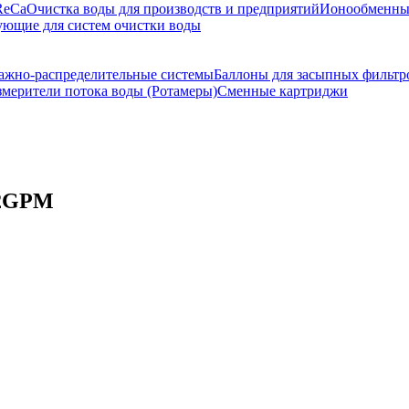
ReCa
Очистка воды для производств и предприятий
Ионообменны
ющие для систем очистки воды
ажно-распределительные системы
Баллоны для засыпных фильтр
мерители потока воды (Ротамеры)
Сменные картриджи
-2GPM