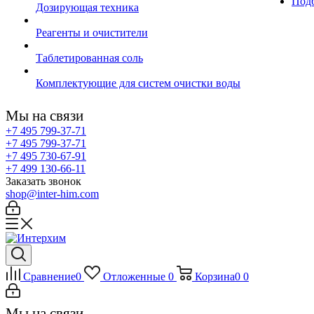
Подб
Дозирующая техника
Реагенты и очистители
Таблетированная соль
Комплектующие для систем очистки воды
Мы на связи
+7 495 799-37-71
+7 495 799-37-71
+7 495 730-67-91
+7 499 130-66-11
Заказать звонок
shop@inter-him.com
Сравнение
0
Отложенные
0
Корзина
0
0
Мы на связи