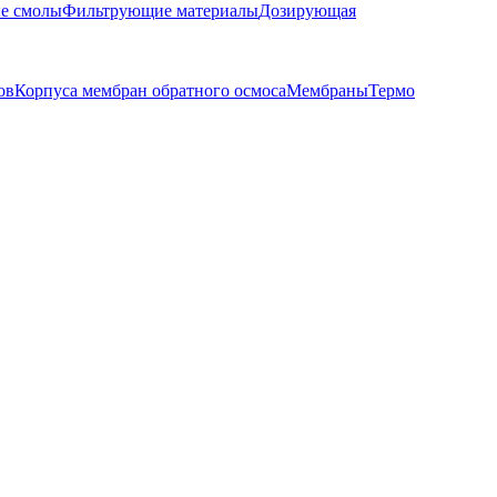
е смолы
Фильтрующие материалы
Дозирующая
ов
Корпуса мембран обратного осмоса
Мембраны
Термо