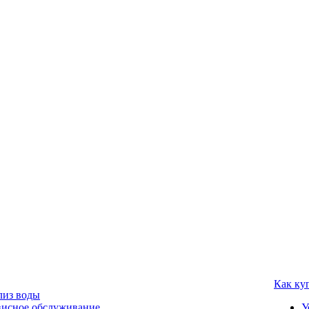
Как ку
лиз воды
висное обслуживание
У