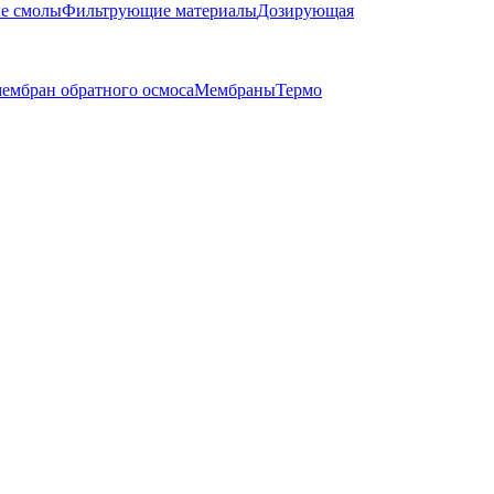
е смолы
Фильтрующие материалы
Дозирующая
ембран обратного осмоса
Мембраны
Термо