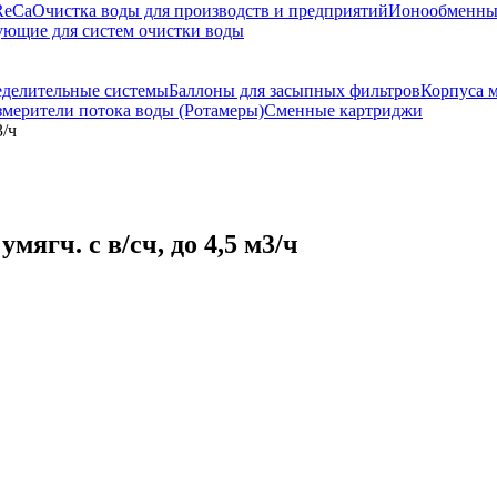
ReCa
Очистка воды для производств и предприятий
Ионообменны
ющие для систем очистки воды
еделительные системы
Баллоны для засыпных фильтров
Корпуса м
мерители потока воды (Ротамеры)
Сменные картриджи
3/ч
ягч. с в/сч, до 4,5 м3/ч