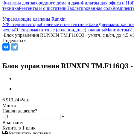
Фильтры для загородного дома и дачи
Фильтры для офиса и Ho
техника
Реагенты и очистители
Таблетированная соль
Комплекту
-
Управляющие клапаны Runxin
УФ стерилизаторы
Солевые и реагентные баки
Дренажно-распр
чехлы
Электромагнитные (соленоидные) клапаны
Манометры
Из
-
Блок управления RUNXIN ТМ.F116Q3 - умягч. с в/сч, до 4,5 м
Поделиться
Блок управления RUNXIN ТМ.F116Q3 - ум
6 919.24
₽
/шт
Много
Нашли дешевле?
-
+
В корзину
Купить в 1 клик
Рассчитать доставку