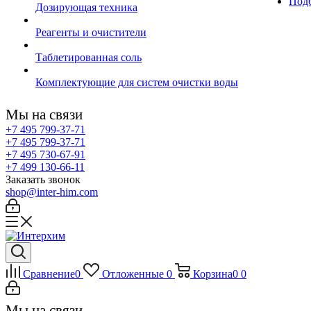
Подб
Дозирующая техника
Реагенты и очистители
Таблетированная соль
Комплектующие для систем очистки воды
Мы на связи
+7 495 799-37-71
+7 495 799-37-71
+7 495 730-67-91
+7 499 130-66-11
Заказать звонок
shop@inter-him.com
Сравнение
0
Отложенные
0
Корзина
0
0
Мы на связи