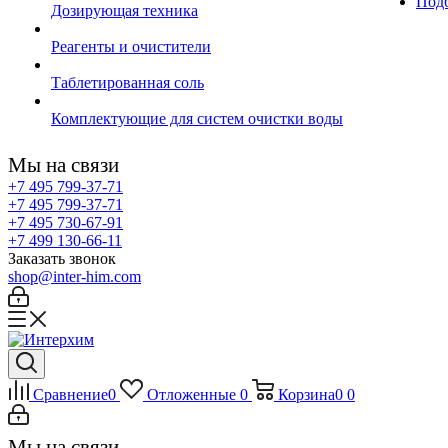
Подб
Дозирующая техника
Реагенты и очистители
Таблетированная соль
Комплектующие для систем очистки воды
Мы на связи
+7 495 799-37-71
+7 495 799-37-71
+7 495 730-67-91
+7 499 130-66-11
Заказать звонок
shop@inter-him.com
Сравнение
0
Отложенные
0
Корзина
0
0
Мы на связи