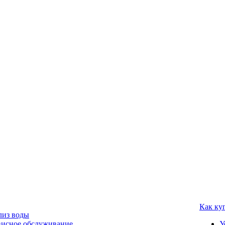
Как ку
лиз воды
висное обслуживание
У