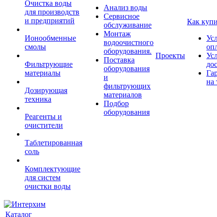
Очистка воды
Анализ воды
для производств
Сервисное
и предприятий
Как куп
обслуживание
Монтаж
Ионообменные
Ус
водоочистного
смолы
оп
оборудования.
Проекты
Ус
Поставка
Фильтрующие
до
оборудования
материалы
Га
и
на 
фильтрующих
Дозирующая
материалов
техника
Подбор
оборудования
Реагенты и
очистители
Таблетированная
соль
Комплектующие
для систем
очистки воды
Каталог