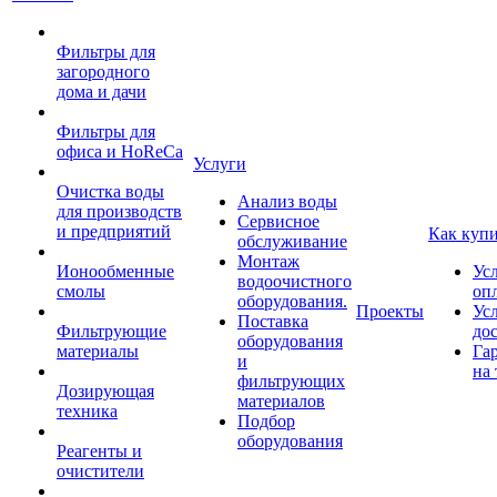
Фильтры для
загородного
дома и дачи
Фильтры для
офиса и HoReCa
Услуги
Очистка воды
Анализ воды
для производств
Сервисное
и предприятий
Как куп
обслуживание
Монтаж
Ионообменные
Ус
водоочистного
смолы
оп
оборудования.
Проекты
Ус
Поставка
Фильтрующие
до
оборудования
материалы
Га
и
на 
фильтрующих
Дозирующая
материалов
техника
Подбор
оборудования
Реагенты и
очистители