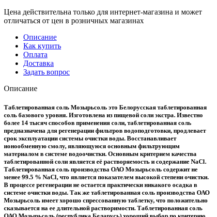
Цена действительна только для интернет-магазина и может
отличаться от цен в розничных магазинах
Описание
Как купить
Оплата
Доставка
Задать вопрос
Описание
Таблетированная соль Мозырьсоль
это Белорусская таблетированная
соль базового уровня. Изготовлена из пищевой соли экстра. Известно
более 14 тысяч способов применения соли, таблетированная соль
предназначена для регенерации фильтров водоподготовки, продлевает
срок эксплуатации системы очистки воды. Восстанавливает
ионообменную смолу, являющуюся основным фильтрующим
материалом в системе водоочистки. Основным критерием качества
таблетированной соли является её растворяемость и содержание NaCl.
Таблетированная соль производства ОАО Мозырьсоль содержит не
менее 99.5 % NaCl, что является показателем высокой степени очистки.
В процессе регенерации не остается практически никакого осадка в
системе очистки воды. Так же таблетированная соль производства ОАО
Мозырьсоль имеет хорошо спрессованную таблетку, что положительно
сказывается на ее длительной растворимости. Таблетированная соль
ОАО Мозырьсоль (республика Беларусь) хороший выбор по критерию