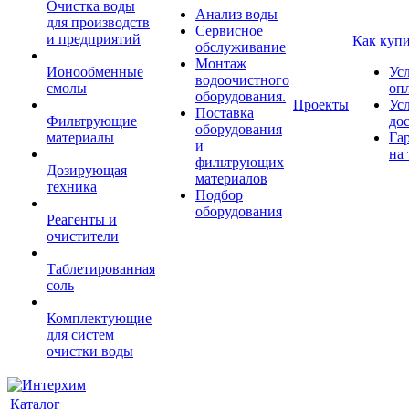
Очистка воды
Анализ воды
для производств
Сервисное
и предприятий
Как куп
обслуживание
Монтаж
Ионообменные
Ус
водоочистного
смолы
оп
оборудования.
Проекты
Ус
Поставка
Фильтрующие
до
оборудования
материалы
Га
и
на 
фильтрующих
Дозирующая
материалов
техника
Подбор
оборудования
Реагенты и
очистители
Таблетированная
соль
Комплектующие
для систем
очистки воды
Каталог