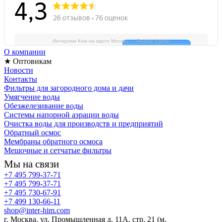
Интерхим Ком на карте Москвы — Яндекс Карты
О компании
★ Оптовикам
Новости
Контакты
Фильтры для загородного дома и дачи
Умягчение воды
Обезжелезивание воды
Системы напорной аэрации воды
Очистка воды для производств и предприятий
Обратный осмос
Мембраны обратного осмоса
Мешочные и сетчатые фильтры
Мы на связи
+7 495 799-37-71
+7 495 799-37-71
+7 495 730-67-91
+7 499 130-66-11
shop@inter-him.com
г. Москва, ул. Промышленная д. 11А, стр. 21 (м.