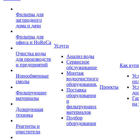
Фильтры для
загородного
дома и дачи
Фильтры для
офиса и HoReCa
Услуги
Очистка воды
Анализ воды
для производств
Сервисное
и предприятий
Как куп
обслуживание
Монтаж
Ионообменные
Ус
водоочистного
смолы
оп
оборудования.
Проекты
Ус
Поставка
Фильтрующие
до
оборудования
материалы
Га
и
на 
фильтрующих
Дозирующая
материалов
техника
Подбор
оборудования
Реагенты и
очистители