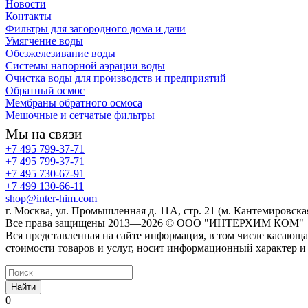
Новости
Контакты
Фильтры для загородного дома и дачи
Умягчение воды
Обезжелезивание воды
Системы напорной аэрации воды
Очистка воды для производств и предприятий
Обратный осмос
Мембраны обратного осмоса
Мешочные и сетчатые фильтры
Мы на связи
+7 495 799-37-71
+7 495 799-37-71
+7 495 730-67-91
+7 499 130-66-11
shop@inter-him.com
г. Москва, ул. Промышленная д. 11А, стр. 21 (м. Кантемировска
Все права защищены 2013—2026 © OOO "ИНТЕРХИМ КОМ"
Вся представленная на сайте информация, в том числе касающа
стоимости товаров и услуг, носит информационный характер и
Найти
0