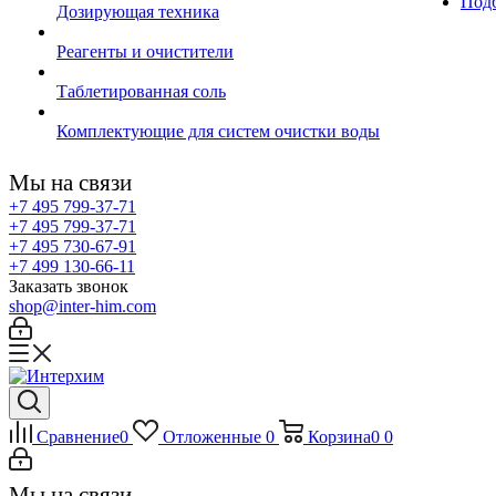
Подб
Дозирующая техника
Реагенты и очистители
Таблетированная соль
Комплектующие для систем очистки воды
Мы на связи
+7 495 799-37-71
+7 495 799-37-71
+7 495 730-67-91
+7 499 130-66-11
Заказать звонок
shop@inter-him.com
Сравнение
0
Отложенные
0
Корзина
0
0
Мы на связи