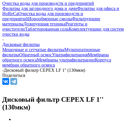
Очистка воды для производств и предприятий
Фильтры для загородного дома и дачи
Фильтры для офиса и
HoReCa
Очистка воды для производств и
предприятий
Ионообменные смолы
Фильтрующие
материалы
Дозирующая техника
Реагенты и
очистители
Таблетированная соль
Комплектующие для систем
очистки воды
-
Дисковые фильтры
Мешочные и сетчатые фильтры
Мультипатронные
фильтры
Обратный осмос
Ультрафильтрация
Мембраны
обратного осмоса
Мембраны ультрафильтрации
Корпуса
мембран обратного осмоса
-
Дисковый фильтр CEPEX LF 1'' (130мкм)
Поделиться
Дисковый фильтр CEPEX LF 1''
(130мкм)