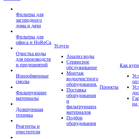
Фильтры для
загородного
дома и дачи
Фильтры для
офиса и HoReCa
Услуги
Очистка воды
Анализ воды
для производств
Сервисное
и предприятий
Как куп
обслуживание
Монтаж
Ионообменные
Ус
водоочистного
смолы
оп
оборудования.
Проекты
Ус
Поставка
Фильтрующие
до
оборудования
материалы
Га
и
на 
фильтрующих
Дозирующая
материалов
техника
Подбор
оборудования
Реагенты и
очистители