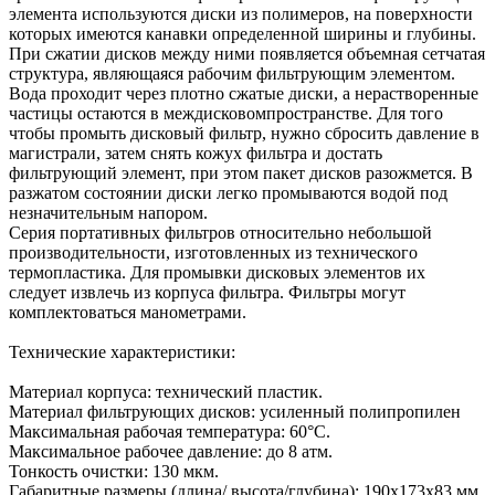
элемента используются диски из полимеров, на поверхности
которых имеются канавки определенной ширины и глубины.
При сжатии дисков между ними появляется объемная сетчатая
структура, являющаяся рабочим фильтрующим элементом.
Вода проходит через плотно сжатые диски, а нерастворенные
частицы остаются в междисковомпространстве. Для того
чтобы промыть дисковый фильтр, нужно сбросить давление в
магистрали, затем снять кожух фильтра и достать
фильтрующий элемент, при этом пакет дисков разожмется. В
разжатом состоянии диски легко промываются водой под
незначительным напором.
Серия портативных фильтров относительно небольшой
производительности, изготовленных из технического
термопластика. Для промывки дисковых элементов их
следует извлечь из корпуса фильтра. Фильтры могут
комплектоваться манометрами.
Технические характеристики:
Материал корпуса: технический пластик.
Материал фильтрующих дисков: усиленный полипропилен
Максимальная рабочая температура: 60°С.
Максимальное рабочее давление: до 8 атм.
Тонкость очистки: 130 мкм.
Габаритные размеры (длина/ высота/глубина): 190х173х83 мм