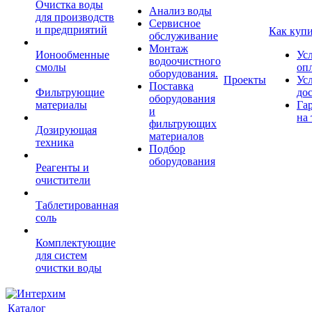
Очистка воды
Анализ воды
для производств
Сервисное
и предприятий
Как куп
обслуживание
Монтаж
Ионообменные
Ус
водоочистного
смолы
оп
оборудования.
Проекты
Ус
Поставка
Фильтрующие
до
оборудования
материалы
Га
и
на 
фильтрующих
Дозирующая
материалов
техника
Подбор
оборудования
Реагенты и
очистители
Таблетированная
соль
Комплектующие
для систем
очистки воды
Каталог