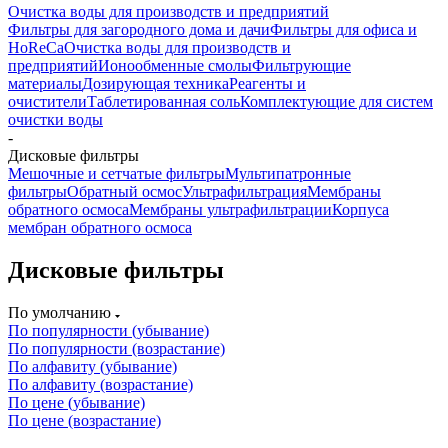
Очистка воды для производств и предприятий
Фильтры для загородного дома и дачи
Фильтры для офиса и
HoReCa
Очистка воды для производств и
предприятий
Ионообменные смолы
Фильтрующие
материалы
Дозирующая техника
Реагенты и
очистители
Таблетированная соль
Комплектующие для систем
очистки воды
-
Дисковые фильтры
Мешочные и сетчатые фильтры
Мультипатронные
фильтры
Обратный осмос
Ультрафильтрация
Мембраны
обратного осмоса
Мембраны ультрафильтрации
Корпуса
мембран обратного осмоса
Дисковые фильтры
По умолчанию
По популярности (убывание)
По популярности (возрастание)
По алфавиту (убывание)
По алфавиту (возрастание)
По цене (убывание)
По цене (возрастание)