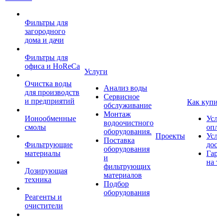
Фильтры для
загородного
дома и дачи
Фильтры для
офиса и HoReCa
Услуги
Очистка воды
Анализ воды
для производств
Сервисное
и предприятий
Как куп
обслуживание
Монтаж
Ионообменные
Ус
водоочистного
смолы
оп
оборудования.
Проекты
Ус
Поставка
Фильтрующие
до
оборудования
материалы
Га
и
на 
фильтрующих
Дозирующая
материалов
техника
Подбор
оборудования
Реагенты и
очистители