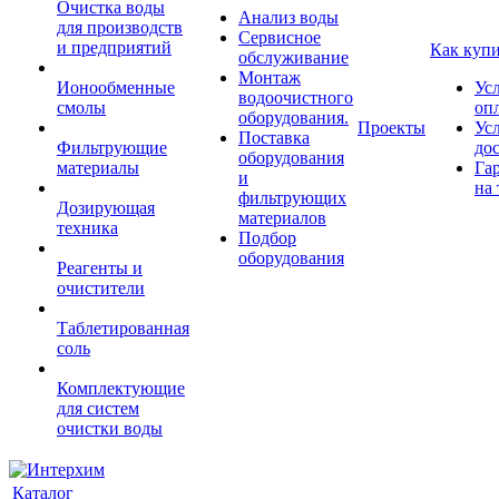
Очистка воды
Анализ воды
для производств
Сервисное
и предприятий
Как куп
обслуживание
Монтаж
Ионообменные
Ус
водоочистного
смолы
оп
оборудования.
Проекты
Ус
Поставка
Фильтрующие
до
оборудования
материалы
Га
и
на 
фильтрующих
Дозирующая
материалов
техника
Подбор
оборудования
Реагенты и
очистители
Таблетированная
соль
Комплектующие
для систем
очистки воды
Каталог