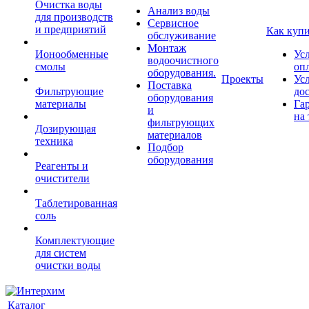
Очистка воды
Анализ воды
для производств
Сервисное
и предприятий
Как куп
обслуживание
Монтаж
Ионообменные
Ус
водоочистного
смолы
оп
оборудования.
Проекты
Ус
Поставка
Фильтрующие
до
оборудования
материалы
Га
и
на 
фильтрующих
Дозирующая
материалов
техника
Подбор
оборудования
Реагенты и
очистители
Таблетированная
соль
Комплектующие
для систем
очистки воды
Каталог