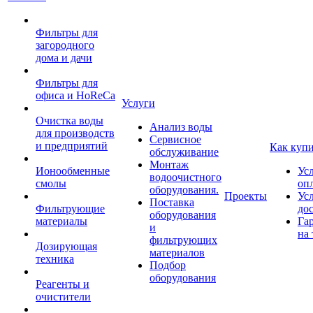
Фильтры для
загородного
дома и дачи
Фильтры для
офиса и HoReCa
Услуги
Очистка воды
Анализ воды
для производств
Сервисное
и предприятий
Как куп
обслуживание
Монтаж
Ионообменные
Ус
водоочистного
смолы
оп
оборудования.
Проекты
Ус
Поставка
Фильтрующие
до
оборудования
материалы
Га
и
на 
фильтрующих
Дозирующая
материалов
техника
Подбор
оборудования
Реагенты и
очистители