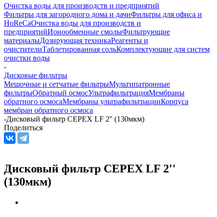
Очистка воды для производств и предприятий
Фильтры для загородного дома и дачи
Фильтры для офиса и
HoReCa
Очистка воды для производств и
предприятий
Ионообменные смолы
Фильтрующие
материалы
Дозирующая техника
Реагенты и
очистители
Таблетированная соль
Комплектующие для систем
очистки воды
-
Дисковые фильтры
Мешочные и сетчатые фильтры
Мультипатронные
фильтры
Обратный осмос
Ультрафильтрация
Мембраны
обратного осмоса
Мембраны ультрафильтрации
Корпуса
мембран обратного осмоса
-
Дисковый фильтр CEPEX LF 2'' (130мкм)
Поделиться
Дисковый фильтр CEPEX LF 2''
(130мкм)