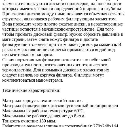
элемента используются диски из полимеров, на поверхности
которых имеются канавки определенной ширины и глубины.
При сжатии дисков между ними появляется объемная сетчатая
структура, являющаяся рабочим фильтрующим элементом.
Вода проходит через плотно сжатые диски, а нерастворенные
частицы остаются в междисковомпространстве. Для того
чтобы промыть дисковый фильтр, нужно сбросить давление в
магистрали, затем снять кожух фильтра и достать
фильтрующий элемент, при этом пакет дисков разожмется. В
разжатом состоянии диски легко промываются водой под
незначительным напором.
Серия портативных фильтров относительно небольшой
производительности, изготовленных из технического
термопластика. Для промывки дисковых элементов их
следует извлечь из корпуса фильтра. Фильтры могут
комплектоваться манометрами.
Технические характеристики:
Материал корпуса: технический пластик.
Материал фильтрующих дисков: усиленный полипропилен
Максимальная рабочая температура: 60°С.
Максимальное рабочее давление: до 8 атм.
Тонкость очистки: 130 мкм.
Габаритные размеры (длина/ высота/глубина): 270х248х144