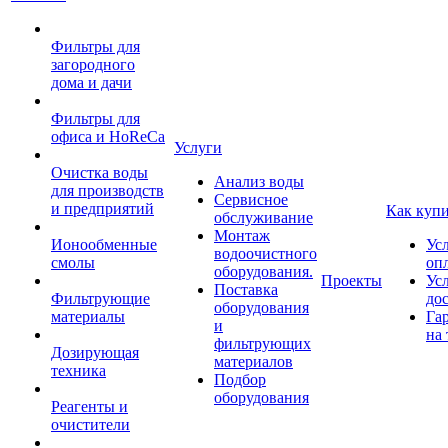
Фильтры для
загородного
дома и дачи
Фильтры для
офиса и HoReCa
Услуги
Очистка воды
Анализ воды
для производств
Сервисное
и предприятий
Как куп
обслуживание
Монтаж
Ионообменные
Ус
водоочистного
смолы
оп
оборудования.
Проекты
Ус
Поставка
Фильтрующие
до
оборудования
материалы
Га
и
на 
фильтрующих
Дозирующая
материалов
техника
Подбор
оборудования
Реагенты и
очистители