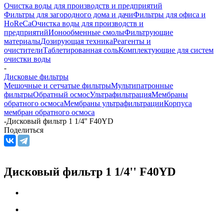
Очистка воды для производств и предприятий
Фильтры для загородного дома и дачи
Фильтры для офиса и
HoReCa
Очистка воды для производств и
предприятий
Ионообменные смолы
Фильтрующие
материалы
Дозирующая техника
Реагенты и
очистители
Таблетированная соль
Комплектующие для систем
очистки воды
-
Дисковые фильтры
Мешочные и сетчатые фильтры
Мультипатронные
фильтры
Обратный осмос
Ультрафильтрация
Мембраны
обратного осмоса
Мембраны ультрафильтрации
Корпуса
мембран обратного осмоса
-
Дисковый фильтр 1 1/4'' F40YD
Поделиться
Дисковый фильтр 1 1/4'' F40YD