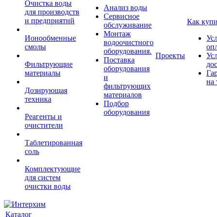
Очистка воды
Анализ воды
для производств
Сервисное
и предприятий
Как куп
обслуживание
Монтаж
Ионообменные
Ус
водоочистного
смолы
оп
оборудования.
Проекты
Ус
Поставка
Фильтрующие
до
оборудования
материалы
Га
и
на 
фильтрующих
Дозирующая
материалов
техника
Подбор
оборудования
Реагенты и
очистители
Таблетированная
соль
Комплектующие
для систем
очистки воды
Каталог