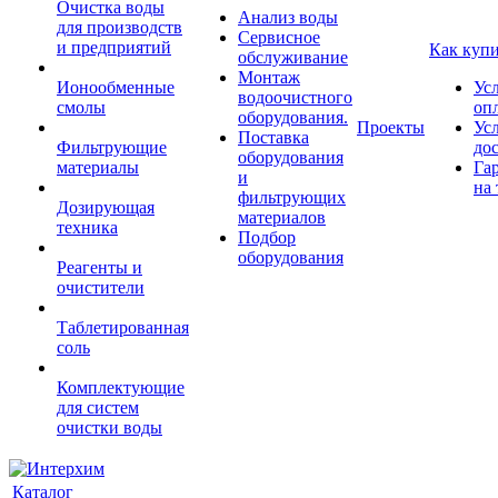
Очистка воды
Анализ воды
для производств
Сервисное
и предприятий
Как куп
обслуживание
Монтаж
Ионообменные
Ус
водоочистного
смолы
оп
оборудования.
Проекты
Ус
Поставка
Фильтрующие
до
оборудования
материалы
Га
и
на 
фильтрующих
Дозирующая
материалов
техника
Подбор
оборудования
Реагенты и
очистители
Таблетированная
соль
Комплектующие
для систем
очистки воды
Каталог