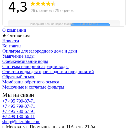
Интерхим Ком на карте Москвы — Яндекс Карты
О компании
★ Оптовикам
Новости
Контакты
Фильтры для загородного дома и дачи
Умягчение воды
Обезжелезивание воды
Системы напорной аэрации воды
Очистка воды для производств и предприятий
Обратный осмос
Мембраны обратного осмоса
Мешочные и сетчатые фильтры
Мы на связи
+7 495 799-37-71
+7 495 799-37-71
+7 495 730-67-91
+7 499 130-66-11
shop@inter-him.com
г. Москва, ул. Промышленная д. 11А, стр. 21 (м.