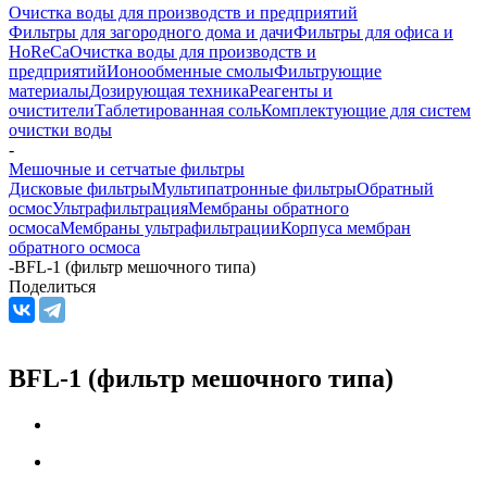
Очистка воды для производств и предприятий
Фильтры для загородного дома и дачи
Фильтры для офиса и
HoReCa
Очистка воды для производств и
предприятий
Ионообменные смолы
Фильтрующие
материалы
Дозирующая техника
Реагенты и
очистители
Таблетированная соль
Комплектующие для систем
очистки воды
-
Мешочные и сетчатые фильтры
Дисковые фильтры
Мультипатронные фильтры
Обратный
осмос
Ультрафильтрация
Мембраны обратного
осмоса
Мембраны ультрафильтрации
Корпуса мембран
обратного осмоса
-
BFL-1 (фильтр мешочного типа)
Поделиться
BFL-1 (фильтр мешочного типа)