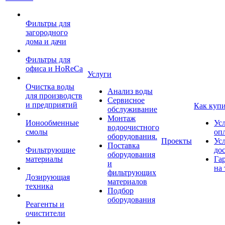
Фильтры для
загородного
дома и дачи
Фильтры для
офиса и HoReCa
Услуги
Очистка воды
Анализ воды
для производств
Сервисное
и предприятий
Как куп
обслуживание
Монтаж
Ионообменные
Ус
водоочистного
смолы
оп
оборудования.
Проекты
Ус
Поставка
Фильтрующие
до
оборудования
материалы
Га
и
на 
фильтрующих
Дозирующая
материалов
техника
Подбор
оборудования
Реагенты и
очистители