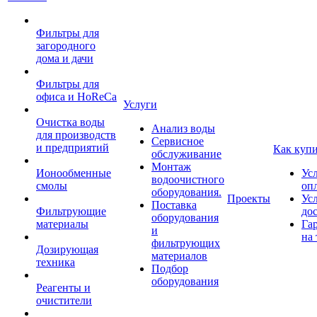
Фильтры для
загородного
дома и дачи
Фильтры для
офиса и HoReCa
Услуги
Очистка воды
Анализ воды
для производств
Сервисное
и предприятий
Как куп
обслуживание
Монтаж
Ионообменные
Ус
водоочистного
смолы
оп
оборудования.
Проекты
Ус
Поставка
Фильтрующие
до
оборудования
материалы
Га
и
на 
фильтрующих
Дозирующая
материалов
техника
Подбор
оборудования
Реагенты и
очистители