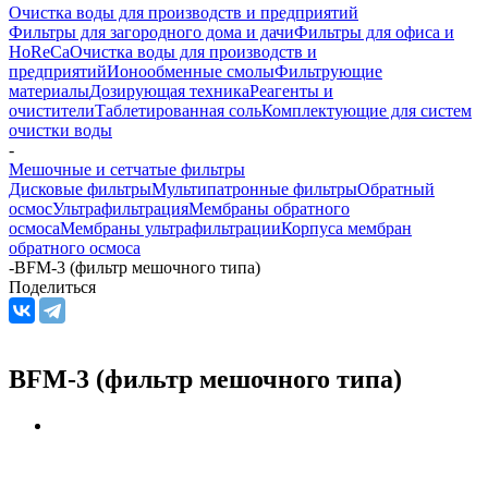
Очистка воды для производств и предприятий
Фильтры для загородного дома и дачи
Фильтры для офиса и
HoReCa
Очистка воды для производств и
предприятий
Ионообменные смолы
Фильтрующие
материалы
Дозирующая техника
Реагенты и
очистители
Таблетированная соль
Комплектующие для систем
очистки воды
-
Мешочные и сетчатые фильтры
Дисковые фильтры
Мультипатронные фильтры
Обратный
осмос
Ультрафильтрация
Мембраны обратного
осмоса
Мембраны ультрафильтрации
Корпуса мембран
обратного осмоса
-
BFM-3 (фильтр мешочного типа)
Поделиться
BFM-3 (фильтр мешочного типа)