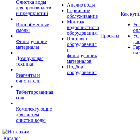
Очистка воды
Анализ воды
для производств
Сервисное
и предприятий
Как куп
обслуживание
Монтаж
Ионообменные
Ус
водоочистного
смолы
оп
оборудования.
Проекты
Ус
Поставка
Фильтрующие
до
оборудования
материалы
Га
и
на 
фильтрующих
Дозирующая
материалов
техника
Подбор
оборудования
Реагенты и
очистители
Таблетированная
соль
Комплектующие
для систем
очистки воды
Каталог