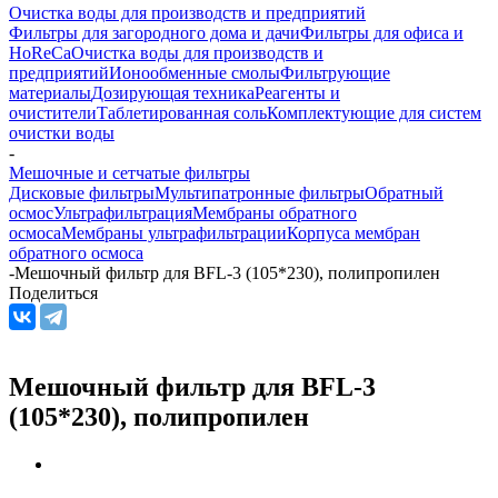
Очистка воды для производств и предприятий
Фильтры для загородного дома и дачи
Фильтры для офиса и
HoReCa
Очистка воды для производств и
предприятий
Ионообменные смолы
Фильтрующие
материалы
Дозирующая техника
Реагенты и
очистители
Таблетированная соль
Комплектующие для систем
очистки воды
-
Мешочные и сетчатые фильтры
Дисковые фильтры
Мультипатронные фильтры
Обратный
осмос
Ультрафильтрация
Мембраны обратного
осмоса
Мембраны ультрафильтрации
Корпуса мембран
обратного осмоса
-
Мешочный фильтр для BFL-3 (105*230), полипропилен
Поделиться
Мешочный фильтр для BFL-3
(105*230), полипропилен