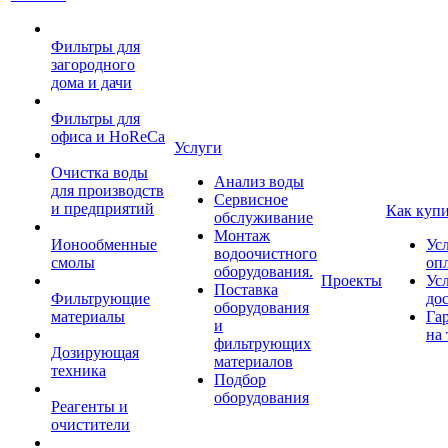
Фильтры для
загородного
дома и дачи
Фильтры для
офиса и HoReCa
Услуги
Очистка воды
Анализ воды
для производств
Сервисное
и предприятий
Как куп
обслуживание
Монтаж
Ионообменные
Ус
водоочистного
смолы
оп
оборудования.
Проекты
Ус
Поставка
Фильтрующие
до
оборудования
материалы
Га
и
на 
фильтрующих
Дозирующая
материалов
техника
Подбор
оборудования
Реагенты и
очистители