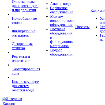
Очистка воды
Анализ воды
для производств
Сервисное
и предприятий
Как куп
обслуживание
Монтаж
Ионообменные
Ус
водоочистного
смолы
оп
оборудования.
Проекты
Ус
Поставка
Фильтрующие
до
оборудования
материалы
Га
и
на 
фильтрующих
Дозирующая
материалов
техника
Подбор
оборудования
Реагенты и
очистители
Таблетированная
соль
Комплектующие
для систем
очистки воды
Каталог