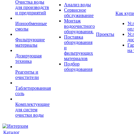
Очистка воды
Анализ воды
для производств
Сервисное
и предприятий
Как куп
обслуживание
Монтаж
Ионообменные
Ус
водоочистного
смолы
оп
оборудования.
Проекты
Ус
Поставка
Фильтрующие
до
оборудования
материалы
Га
и
на 
фильтрующих
Дозирующая
материалов
техника
Подбор
оборудования
Реагенты и
очистители
Таблетированная
соль
Комплектующие
для систем
очистки воды
Каталог