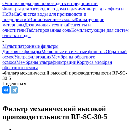
Очистка воды для производств и предприятий
Фильтры для загородного дома и дачи
Фильтры для офиса и
HoReCa
Очистка воды для производств и
предприятий
Ионообменные смолы
Фильтрующие
материалы
Дозирующая техника
Реагенты и
очистители
Таблетированная соль
Комплектующие для систем
очистки воды
-
Мультипатронные фильтры
Дисковые фильтры
Мешочные и сетчатые фильтры
Обратный
осмос
Ультрафильтрация
Мембраны обратного
осмоса
Мембраны ультрафильтрации
Корпуса мембран
обратного осмоса
-
Фильтр механический высокой производительности RF-SC-
30-5
Поделиться
Фильтр механический высокой
производительности RF-SC-30-5