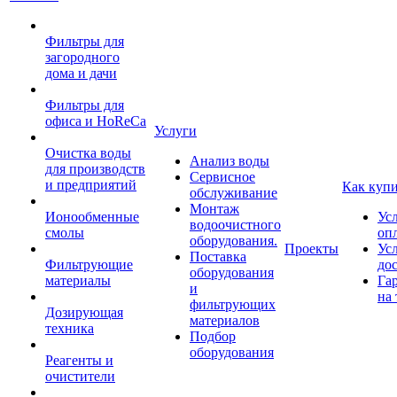
Фильтры для
загородного
дома и дачи
Фильтры для
офиса и HoReCa
Услуги
Очистка воды
Анализ воды
для производств
Сервисное
и предприятий
Как куп
обслуживание
Монтаж
Ионообменные
Ус
водоочистного
смолы
оп
оборудования.
Проекты
Ус
Поставка
Фильтрующие
до
оборудования
материалы
Га
и
на 
фильтрующих
Дозирующая
материалов
техника
Подбор
оборудования
Реагенты и
очистители