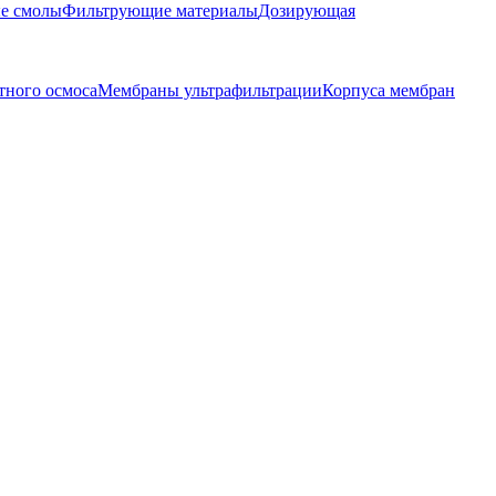
е смолы
Фильтрующие материалы
Дозирующая
тного осмоса
Мембраны ультрафильтрации
Корпуса мембран