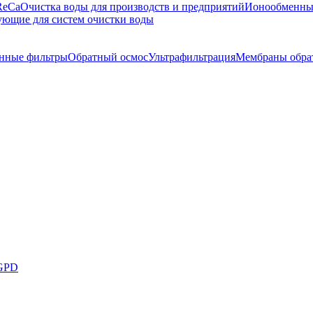
ReCa
Очистка воды для производств и предприятий
Ионообменны
ющие для систем очистки воды
нные фильтры
Обратный осмос
Ультрафильтрация
Мембраны обра
 GPD