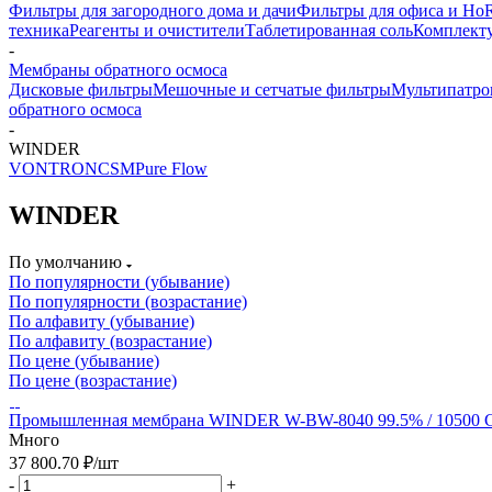
Фильтры для загородного дома и дачи
Фильтры для офиса и Ho
техника
Реагенты и очистители
Таблетированная соль
Комплекту
-
Мембраны обратного осмоса
Дисковые фильтры
Мешочные и сетчатые фильтры
Мультипатро
обратного осмоса
-
WINDER
VONTRON
CSM
Pure Flow
WINDER
По умолчанию
По популярности (убывание)
По популярности (возрастание)
По алфавиту (убывание)
По алфавиту (возрастание)
По цене (убывание)
По цене (возрастание)
Промышленная мембрана WINDER W-BW-8040 99.5% / 10500
Много
37 800.70
₽
/шт
-
+