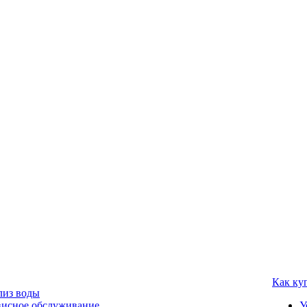
Как ку
лиз воды
висное обслуживание
У