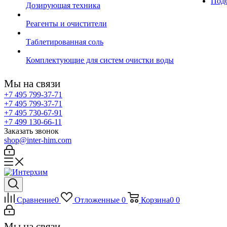
Подб
Дозирующая техника
Реагенты и очистители
Таблетированная соль
Комплектующие для систем очистки воды
Мы на связи
+7 495 799-37-71
+7 495 799-37-71
+7 495 730-67-91
+7 499 130-66-11
Заказать звонок
shop@inter-him.com
Сравнение
0
Отложенные
0
Корзина
0
0
Мы на связи