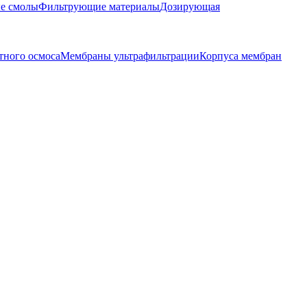
е смолы
Фильтрующие материалы
Дозирующая
тного осмоса
Мембраны ультрафильтрации
Корпуса мембран