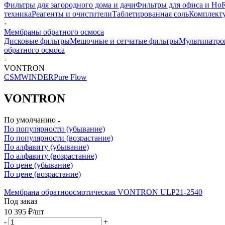
Фильтры для загородного дома и дачи
Фильтры для офиса и Ho
техника
Реагенты и очистители
Таблетированная соль
Комплекту
-
Мембраны обратного осмоса
Дисковые фильтры
Мешочные и сетчатые фильтры
Мультипатро
обратного осмоса
-
VONTRON
CSM
WINDER
Pure Flow
VONTRON
По умолчанию
По популярности (убывание)
По популярности (возрастание)
По алфавиту (убывание)
По алфавиту (возрастание)
По цене (убывание)
По цене (возрастание)
Мембрана обратноосмотическая VONTRON ULP21-2540
Под заказ
10 395
₽
/шт
-
+