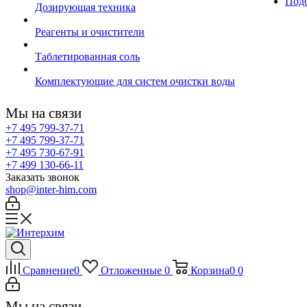
Подб
Дозирующая техника
Реагенты и очистители
Таблетированная соль
Комплектующие для систем очистки воды
Мы на связи
+7 495 799-37-71
+7 495 799-37-71
+7 495 730-67-91
+7 499 130-66-11
Заказать звонок
shop@inter-him.com
Сравнение
0
Отложенные
0
Корзина
0
0
Мы на связи