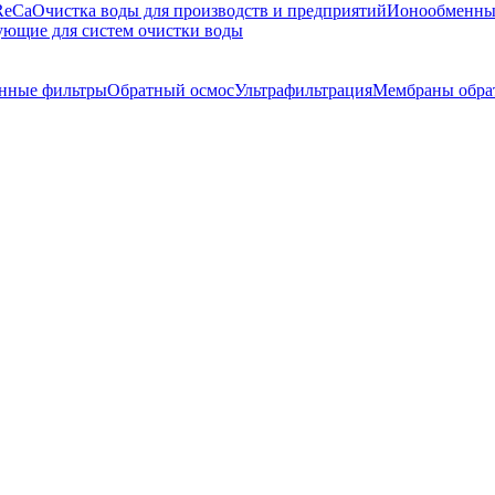
ReCa
Очистка воды для производств и предприятий
Ионообменны
ющие для систем очистки воды
нные фильтры
Обратный осмос
Ультрафильтрация
Мембраны обра