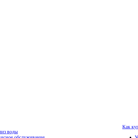
Как ку
лиз воды
висное обслуживание
У