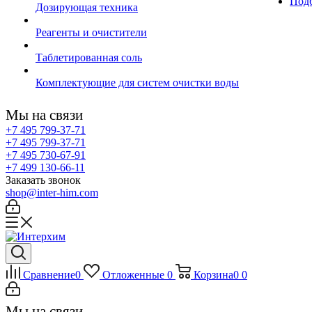
Подб
Дозирующая техника
Реагенты и очистители
Таблетированная соль
Комплектующие для систем очистки воды
Мы на связи
+7 495 799-37-71
+7 495 799-37-71
+7 495 730-67-91
+7 499 130-66-11
Заказать звонок
shop@inter-him.com
Сравнение
0
Отложенные
0
Корзина
0
0
Мы на связи