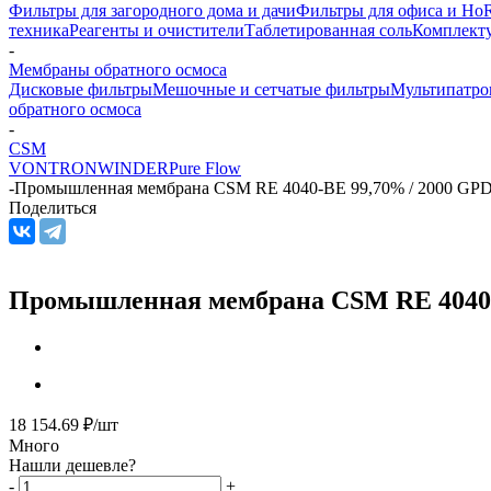
Фильтры для загородного дома и дачи
Фильтры для офиса и Ho
техника
Реагенты и очистители
Таблетированная соль
Комплекту
-
Мембраны обратного осмоса
Дисковые фильтры
Мешочные и сетчатые фильтры
Мультипатро
обратного осмоса
-
CSM
VONTRON
WINDER
Pure Flow
-
Промышленная мембрана CSM RE 4040-BE 99,70% / 2000 GP
Поделиться
Промышленная мембрана CSM RE 4040-
18 154.69
₽
/шт
Много
Нашли дешевле?
-
+