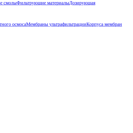
е смолы
Фильтрующие материалы
Дозирующая
тного осмоса
Мембраны ультрафильтрации
Корпуса мембран