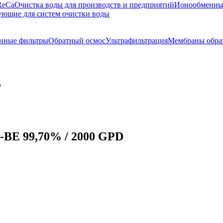
ReCa
Очистка воды для производств и предприятий
Ионообменны
ющие для систем очистки воды
нные фильтры
Обратный осмос
Ультрафильтрация
Мембраны обра
D
BE 99,70% / 2000 GPD