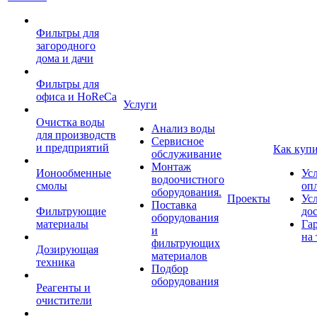
Фильтры для
загородного
дома и дачи
Фильтры для
офиса и HoReCa
Услуги
Очистка воды
Анализ воды
для производств
Сервисное
и предприятий
Как куп
обслуживание
Монтаж
Ионообменные
Ус
водоочистного
смолы
оп
оборудования.
Проекты
Ус
Поставка
Фильтрующие
до
оборудования
материалы
Га
и
на 
фильтрующих
Дозирующая
материалов
техника
Подбор
оборудования
Реагенты и
очистители