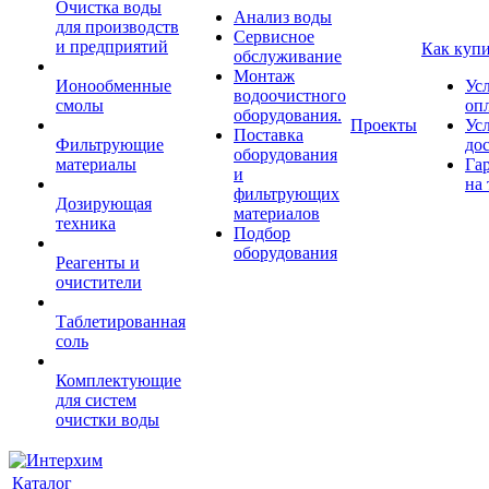
Очистка воды
Анализ воды
для производств
Сервисное
и предприятий
Как куп
обслуживание
Монтаж
Ионообменные
Ус
водоочистного
смолы
оп
оборудования.
Проекты
Ус
Поставка
Фильтрующие
до
оборудования
материалы
Га
и
на 
фильтрующих
Дозирующая
материалов
техника
Подбор
оборудования
Реагенты и
очистители
Таблетированная
соль
Комплектующие
для систем
очистки воды
Каталог