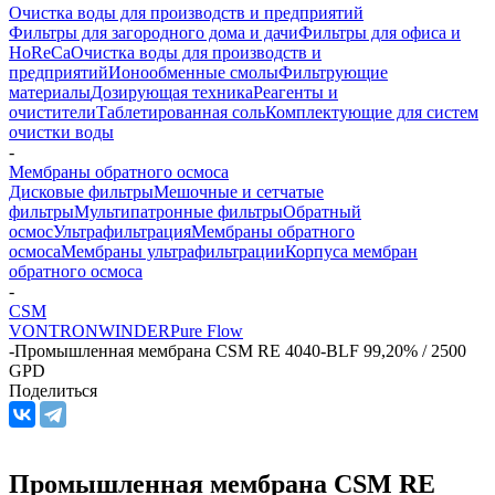
Очистка воды для производств и предприятий
Фильтры для загородного дома и дачи
Фильтры для офиса и
HoReCa
Очистка воды для производств и
предприятий
Ионообменные смолы
Фильтрующие
материалы
Дозирующая техника
Реагенты и
очистители
Таблетированная соль
Комплектующие для систем
очистки воды
-
Мембраны обратного осмоса
Дисковые фильтры
Мешочные и сетчатые
фильтры
Мультипатронные фильтры
Обратный
осмос
Ультрафильтрация
Мембраны обратного
осмоса
Мембраны ультрафильтрации
Корпуса мембран
обратного осмоса
-
CSM
VONTRON
WINDER
Pure Flow
-
Промышленная мембрана CSM RE 4040-BLF 99,20% / 2500
GPD
Поделиться
Промышленная мембрана CSM RE